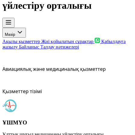
үйлестіру орталығы
Мәзір
Ақылы қызметтер
Жиі қойылатын сұрақтар
Қабылдауға
жазылу
Байланыс
Талдау нәтижелері
Авиациялық және медициналық қызметтер
Қызметтер тізімі
ҰШМҮО
Ұлттық шұғыл медицинаны үйлестіру орталығы