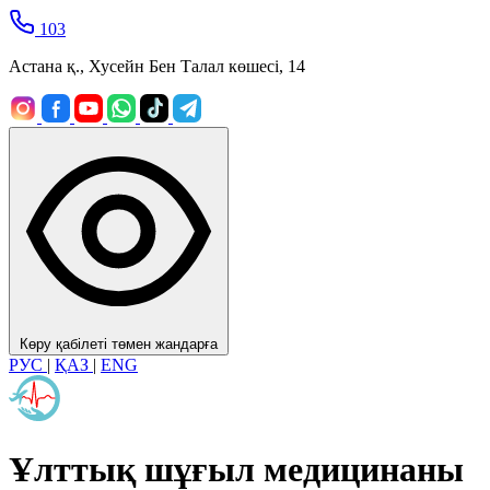
103
Астана қ., Хусейн Бен Талал көшесі, 14
Көру қабілеті төмен жандарға
РУС
|
ҚАЗ
|
ENG
Ұлттық шұғыл медицинаны