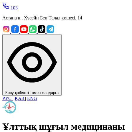
103
Астана қ., Хусейн Бен Талал көшесі, 14
Көру қабілеті төмен жандарға
РУС
|
ҚАЗ
|
ENG
Ұлттық шұғыл медицинаны