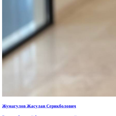
Жумагулов Жасулан Серикболович