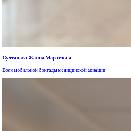
Султанова Жанна Маратовна
Врач мобильной бригады медицинской авиации