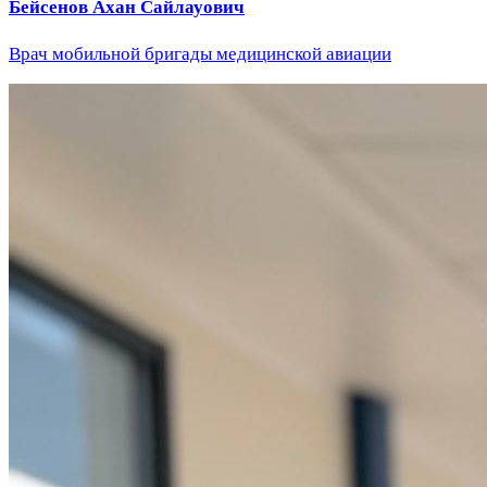
Бейсенов Ахан Сайлауович
Врач мобильной бригады медицинской авиации