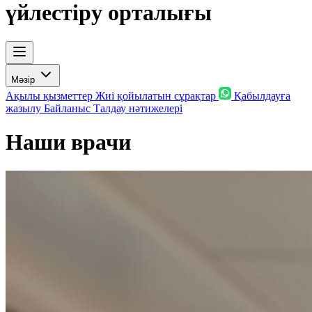
үйлестіру орталығы
Мәзір
Ақылы қызметтер
Жиі қойылатын сұрақтар
Қабылдауға
жазылу
Байланыс
Талдау нәтижелері
Наши врачи