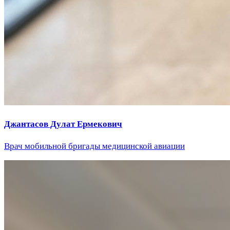
Джантасов Дулат Ермекович
Врач мобильной бригады медицинской авиации