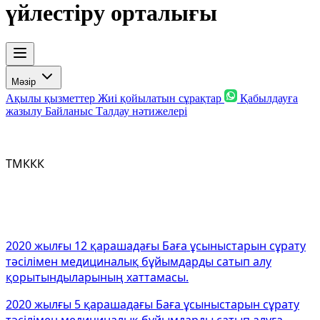
үйлестіру орталығы
Мәзір
Ақылы қызметтер
Жиі қойылатын сұрақтар
Қабылдауға
жазылу
Байланыс
Талдау нәтижелері
ТМККК
2020 жылғы 12 қарашадағы Баға ұсыныстарын сұрату
тәсілімен медициналық бұйымдарды сатып алу
қорытындыларының хаттамасы.
2020 жылғы 5 қарашадағы Баға ұсыныстарын сұрату