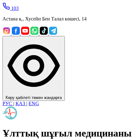
103
Астана қ., Хусейн Бен Талал көшесі, 14
Көру қабілеті төмен жандарға
РУС
|
ҚАЗ
|
ENG
Ұлттық шұғыл медицинаны