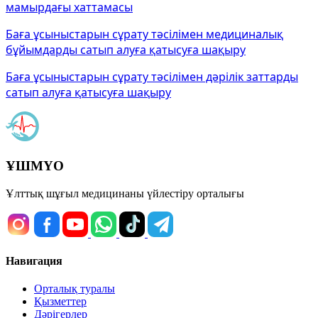
мамырдағы хаттамасы
Баға ұсыныстарын сұрату тәсілімен медициналық
бұйымдарды сатып алуға қатысуға шақыру
Баға ұсыныстарын сұрату тәсілімен дәрілік заттарды
сатып алуға қатысуға шақыру
ҰШМҮО
Ұлттық шұғыл медицинаны үйлестіру орталығы
Навигация
Орталық туралы
Қызметтер
Дәрігерлер