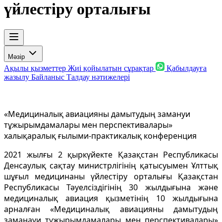
үйлестіру орталығы
Мәзір
Ақылы қызметтер
Жиі қойылатын сұрақтар
Қабылдауға
жазылу
Байланыс
Талдау нәтижелері
«Медициналық авиацияны дамытудың замануи
тұжырымдамалары мен перспективалары»
халықаралық ғылыми-практикалық конференция
2021 жылғы 2 қыркүйекте Қазақстан Республикасы
Денсаулық сақтау министрлігінің қатысуымен Ұлттық
шұғыл медицинаны үйлестіру орталығы Қазақстан
Республикасы Тәуелсіздігінің 30 жылдығына және
медициналық авиация қызметінің 10 жылдығына
арналған «Медициналық авиацияны дамытудың
заманауи тұжырымдамалары мен перспективалары»