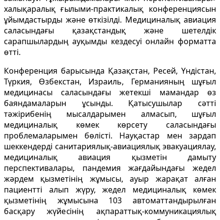
халықаралық ғылыми-практикалық конференциясын
ұйымдастырды және өткізілді. Медициналық авиация
саласындағы қазақстандық және шетелдік
сарапшылардың ауқымды кездесуі онлайн форматта
өтті.
Конференция барысында Қазақстан, Ресей, Үндістан,
Түркия, Өзбекстан, Израиль, Германияның шұғыл
медицинасы саласындағы жетекші мамандар өз
баяндамаларын ұсынды. Қатысушылар сәтті
тәжірибенің мысалдарымен алмасып, шұғыл
медициналық көмек көрсету саласындағы
проблемаларымен бөлісті. Науқастар мен зардап
шеккендерді санитариялық-авиациялық эвакуациялау,
медициналық авиация қызметін дамыту
перспективалары, пандемия жағдайындағы жедел
жәрдем қызметінің жұмысы, ауыр жарақат алған
пациентті алып жүру, жедел медициналық көмек
қызметінің жұмысына 103 автоматтандырылған
басқару жүйесінің ақпараттық-коммуникациялық