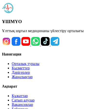
ҰШМҮО
Ұлттық шұғыл медицинаны үйлестіру орталығы
Навигация
Орталық туралы
Қызметтер
Дәрігерлер
Жаңалықтар
Ақпарат
Құжаттар
Сатып алулар
Вакансиялар
Байланыс