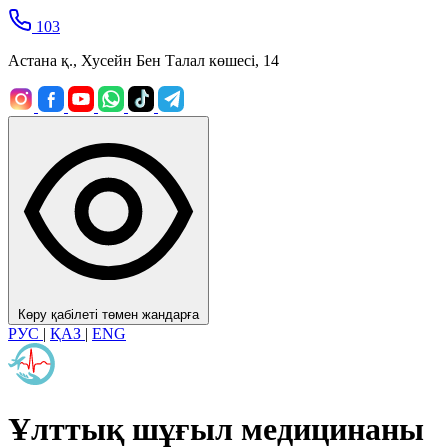
103
Астана қ., Хусейн Бен Талал көшесі, 14
Көру қабілеті төмен жандарға
РУС
|
ҚАЗ
|
ENG
Ұлттық шұғыл медицинаны