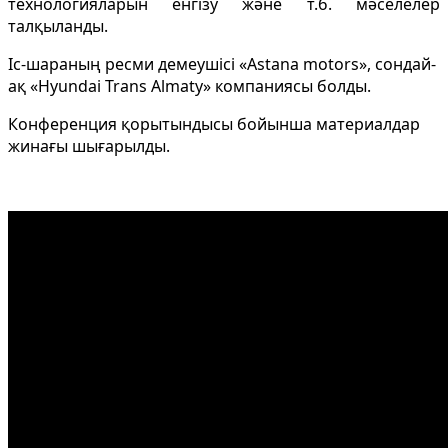
технологияларын енгізу және т.б. мәселелер
талқыланды.
Іс-шараның ресми демеушісі «Astana motors», сондай-
ақ «Hyundai Trans Almaty» компаниясы болды.
Конференция қорытындысы бойынша материалдар
жинағы шығарылды.