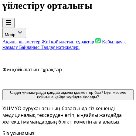
үйлестіру орталығы
Мәзір
Ақылы қызметтер
Жиі қойылатын сұрақтар
Қабылдауға
жазылу
Байланыс
Талдау нәтижелері
Жиі қойылатын сұрақтар
Сіздің
ұйымыңызда
қандай
ақылы
қызметтер
бар
?
Бұл
мәселе
бойынша
қайда
жүгінуге
болады
?
ҰШМҮО ауруханасының базасында сіз кешенді
медициналық тексеруден өтіп, ыңғайлы жағдайда
жетекші мамандардың білікті көмегін ала аласыз.
Біз ұсынамыз: