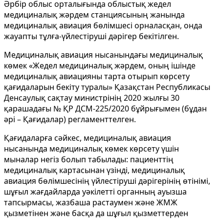
Әрбір облыс орталығында облыстық жедел
медициналық жәрдем станциясының жанында
медициналық авиация бөлімшесі орналасқан, онда
жауапты тұлға-үйлестіруші дәрігер бекітілген.
Медициналық авиация нысанындағы медициналық
көмек «Жедел медициналық жәрдем, оның ішінде
медициналық авиацияны тарта отырып көрсету
қағидаларын бекіту туралы» Қазақстан Республикасы
Денсаулық сақтау министрінің 2020 жылғы 30
қарашадағы № ҚР ДСМ-225/2020 бұйрығымен (бұдан
әрі – Қағидалар) регламенттелген.
Қағидаларға сәйкес, медициналық авиация
нысанында медициналық көмек көрсету үшін
мыналар негіз болып табылады: пациенттің
медициналық картасынан үзінді, медициналық
авиация бөлімшесінің үйлестіруші дәрігерінің өтінімі,
шұғыл жағдайларда уәкілетті органның ауызша
тапсырмасы, жазбаша растаумен және ЖМЖ
қызметінен және басқа да шұғыл қызметтерден