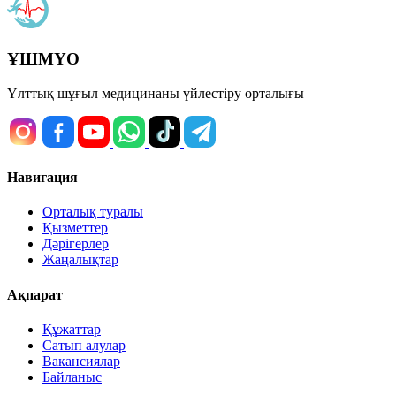
ҰШМҮО
Ұлттық шұғыл медицинаны үйлестіру орталығы
Навигация
Орталық туралы
Қызметтер
Дәрігерлер
Жаңалықтар
Ақпарат
Құжаттар
Сатып алулар
Вакансиялар
Байланыс