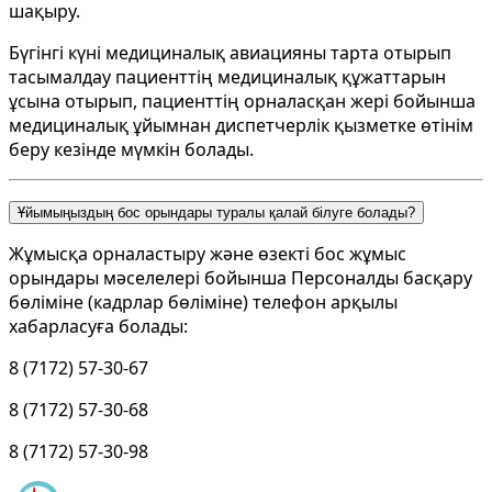
шақыру.
Бүгінгі күні медициналық авиацияны тарта отырып
тасымалдау пациенттің медициналық құжаттарын
ұсына отырып, пациенттің орналасқан жері бойынша
медициналық ұйымнан диспетчерлік қызметке өтінім
беру кезінде мүмкін болады.
Ұйымыңыздың бос орындары туралы қалай білуге болады?
Жұмысқа
орналастыру
және
өзекті
бос
жұмыс
орындары
мәселелері
бойынша
Персоналды
басқару
бөліміне
(
кадрлар
бөліміне
)
телефон
арқылы
хабарласуға
болады
:
8 (7172) 57-30-67
8 (7172) 57-30-68
8 (7172) 57-30-98