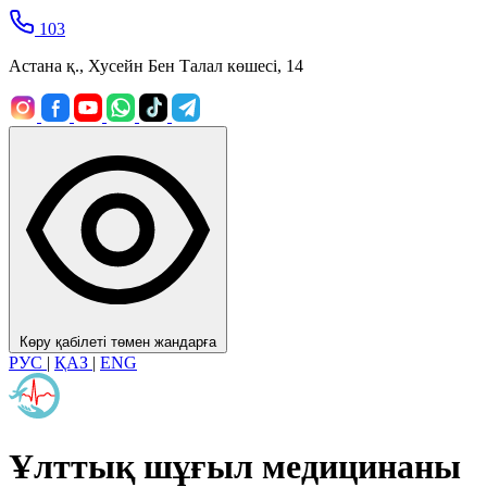
103
Астана қ., Хусейн Бен Талал көшесі, 14
Көру қабілеті төмен жандарға
РУС
|
ҚАЗ
|
ENG
Ұлттық шұғыл медицинаны