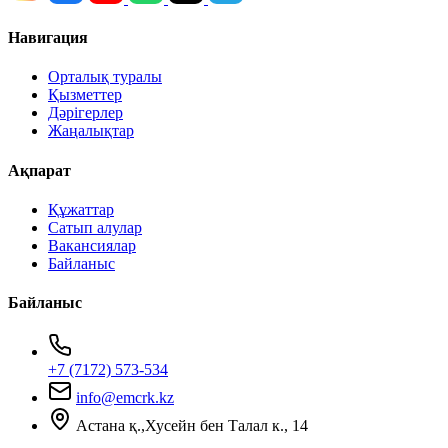
Навигация
Орталық туралы
Қызметтер
Дәрігерлер
Жаңалықтар
Ақпарат
Құжаттар
Сатып алулар
Вакансиялар
Байланыс
Байланыс
+7 (7172) 573-534
info@emcrk.kz
Астана қ.,Хусейн бен Талал к., 14