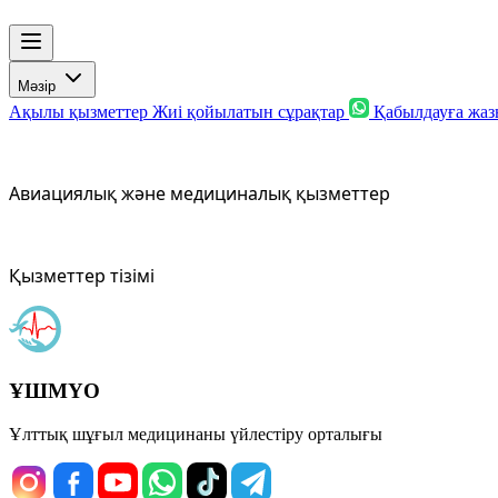
Мәзір
Ақылы қызметтер
Жиі қойылатын сұрақтар
Қабылдауға жа
Авиациялық және медициналық қызметтер
Қызметтер тізімі
ҰШМҮО
Ұлттық шұғыл медицинаны үйлестіру орталығы