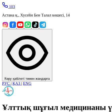
103
Астана қ., Хусейн Бен Талал көшесі, 14
Көру қабілеті төмен жандарға
РУС
|
ҚАЗ
|
ENG
Ұлттық шұғыл медицинаны ү