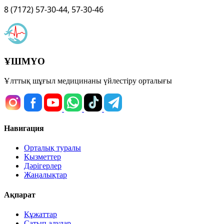
8 (7172) 57-30-44, 57-30-46
ҰШМҮО
Ұлттық шұғыл медицинаны үйлестіру орталығы
Навигация
Орталық туралы
Қызметтер
Дәрігерлер
Жаңалықтар
Ақпарат
Құжаттар
Сатып алулар