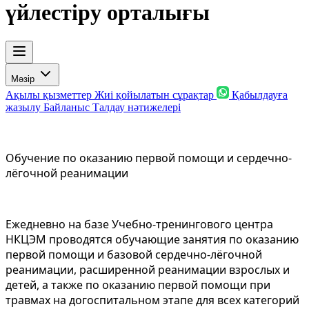
үйлестіру орталығы
Мәзір
Ақылы қызметтер
Жиі қойылатын сұрақтар
Қабылдауға
жазылу
Байланыс
Талдау нәтижелері
Обучение по оказанию первой помощи и сердечно-
лёгочной реанимации
Ежедневно на базе Учебно-тренингового центра
НКЦЭМ проводятся обучающие занятия по оказанию
первой помощи и базовой сердечно-лёгочной
реанимации, расширенной реанимации взрослых и
детей, а также по оказанию первой помощи при
травмах на догоспитальном этапе для всех категорий