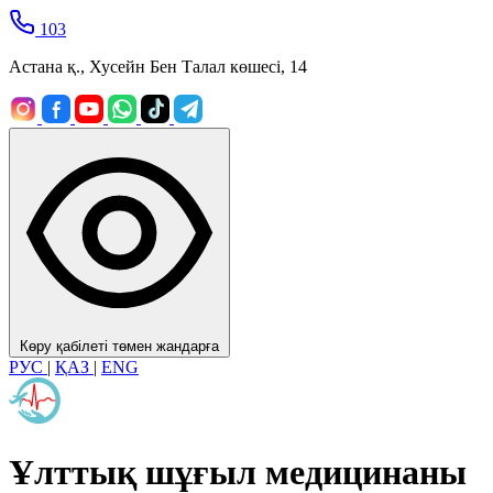
103
Астана қ., Хусейн Бен Талал көшесі, 14
Көру қабілеті төмен жандарға
РУС
|
ҚАЗ
|
ENG
Ұлттық шұғыл медицинаны