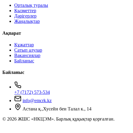
Орталық туралы
Қызметтер
Дәрігерлер
Жаңалықтар
Ақпарат
Құжаттар
Сатып алулар
Вакансиялар
Байланыс
Байланыс
+7 (7172) 573-534
info@emcrk.kz
Астана қ.,Хусейн бен Талал к., 14
© 2026 ЖШС «НКЦЭМ». Барлық құқықтар қорғалған.