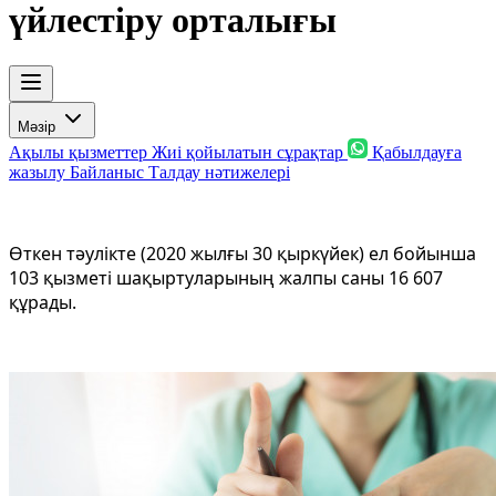
үйлестіру орталығы
Мәзір
Ақылы қызметтер
Жиі қойылатын сұрақтар
Қабылдауға
жазылу
Байланыс
Талдау нәтижелері
Өткен тәулікте (2020 жылғы 30 қыркүйек) ел бойынша
103 қызметі шақыртуларының жалпы саны 16 607
құрады.