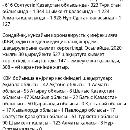
- 616 Солтүстік Қазақстан облысында - 323 Түркістан
облысында – 1 344 Шымкент қаласында – 1 224
Алматы қаласында – 1 928 Нұр-Сұлтан қаласында – 1
127
Сондай-ақ, күнсайын коронавирустық инфекцияға
(КВИ) күдікті жедел медициналық жәрдем
шақыруларына қызмет көрсетіледі. Осылайша, 2020
жылғы 30 қыркүйекте 527 шақыртуға қызмет
көрсетілді, оның ішінде: 147 – емдеуге жатқызылды,
308 – үй карантинінде жатыр.
КВИ бойынша өңірлер кескініндегі шақыртулар:
Ақмола облысы – 42 Ақтөбе облысы - 1 Алматы
облысы - 55 Атырау облысы - 8 Шығыс Қазақстан
облысы - 47 Жамбыл облысы – 22 Батыс Қазақстан
облысын – 50 Қарағанды облысы - 0 Қостанай облысы
– 17 Қызылорда облысы - 1 Павлодар облысы - 17
Солтүстік Қазақстан облысы – 51 Түркістан облысы –
90 Шымкент қаласы – 123 Алматы қаласы - 3 Нұр-
Сұлтан қаласы - 0