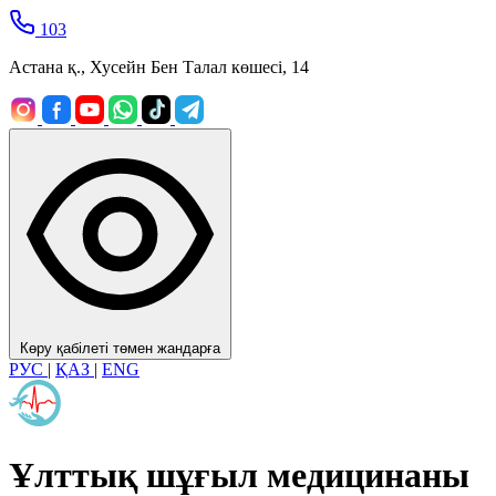
103
Астана қ., Хусейн Бен Талал көшесі, 14
Көру қабілеті төмен жандарға
РУС
|
ҚАЗ
|
ENG
Ұлттық шұғыл медицинаны