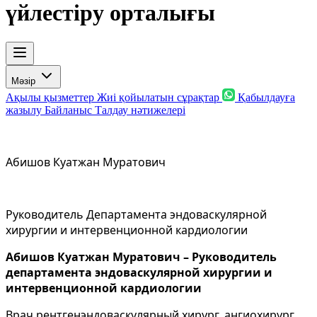
үйлестіру орталығы
Мәзір
Ақылы қызметтер
Жиі қойылатын сұрақтар
Қабылдауға
жазылу
Байланыс
Талдау нәтижелері
Абишов Куатжан Муратович
Руководитель Департамента эндоваскулярной
хирургии и интервенционной кардиологии
Абишов Куатжан Муратович – Руководитель
департамента
эндоваскулярной хирургии и
интервенционной кардиологии
Врач рентгенэндоваскулярный хирург, ангиохирург.