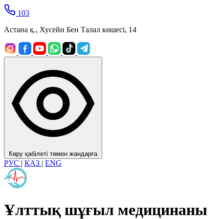
103
Астана қ., Хусейн Бен Талал көшесі, 14
Көру қабілеті төмен жандарға
РУС
|
ҚАЗ
|
ENG
Ұлттық шұғыл медицинаны