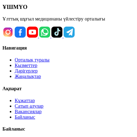
ҰШМҮО
Ұлттық шұғыл медицинаны үйлестіру орталығы
Навигация
Орталық туралы
Қызметтер
Дәрігерлер
Жаңалықтар
Ақпарат
Құжаттар
Сатып алулар
Вакансиялар
Байланыс
Байланыс