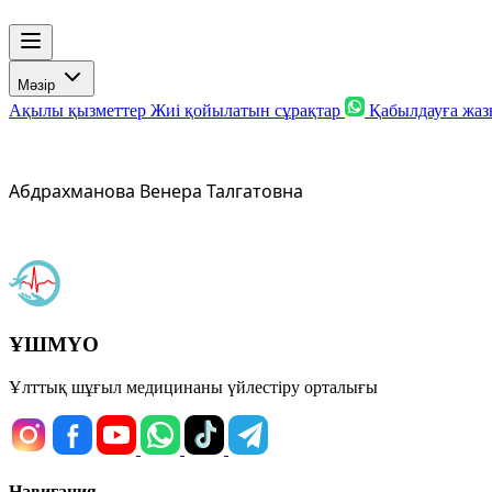
Мәзір
Ақылы қызметтер
Жиі қойылатын сұрақтар
Қабылдауға жа
Абдрахманова Венера Талгатовна
ҰШМҮО
Ұлттық шұғыл медицинаны үйлестіру орталығы
Навигация