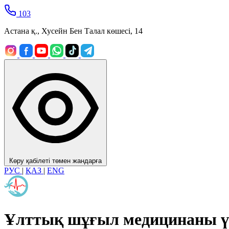
103
Астана қ., Хусейн Бен Талал көшесі, 14
Көру қабілеті төмен жандарға
РУС
|
ҚАЗ
|
ENG
Ұлттық шұғыл медицинаны ү