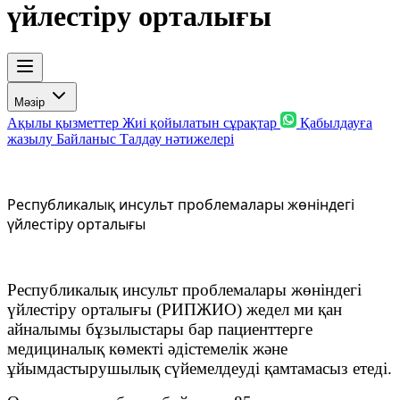
үйлестіру орталығы
Мәзір
Ақылы қызметтер
Жиі қойылатын сұрақтар
Қабылдауға
жазылу
Байланыс
Талдау нәтижелері
Республикалық инсульт проблемалары жөніндегі
үйлестіру орталығы
Республикалық инсульт проблемалары жөніндегі
үйлестіру орталығы (РИПЖИО) жедел ми қан
айналымы бұзылыстары бар пациенттерге
медициналық көмекті әдістемелік және
ұйымдастырушылық сүйемелдеуді қамтамасыз етеді.