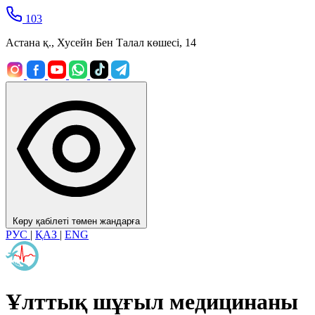
103
Астана қ., Хусейн Бен Талал көшесі, 14
Көру қабілеті төмен жандарға
РУС
|
ҚАЗ
|
ENG
Ұлттық шұғыл медицинаны