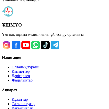
ҰШМҮО
Ұлттық шұғыл медицинаны үйлестіру орталығы
Навигация
Орталық туралы
Қызметтер
Дәрігерлер
Жаңалықтар
Ақпарат
Құжаттар
Сатып алулар
Вакансиялар