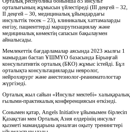
Орталық республика бойынша 85 инсульт
орталығының жұмысын үйлестіреді (III деңгей – 32,
II деңгей – 30, медициналық ұйымдардағы
инсульттік төсек – 23), клиникалық хаттамаларды
енгізу, пациенттерді маршрутизациялау және
медициналық көмектің сапасын бақылаумен
айналысады.
Мемлекеттік бағдарламалар аясында 2023 жылғы 1
мамырдан бастап ҰШМҮО базасында Бірыңғай
консультативтік орталық (БКО) жұмыс істейді. Бұл
орталықта консультацияларды невролог,
нейрохирург және анестезиолог-реаниматологтар
жүргізеді.
Орталық жыл сайын «Инсульт мектебі» халықаралық
ғылыми-практикалық конференциясын өткізеді.
Сонымен қатар, Angels Initiative ұйымымен бірлесіп
Қазақстан мен Орталық Азия елдерінің инсульт
қызметі мамандарына арналған оқыту тренингтері
ұйымдастырылады.