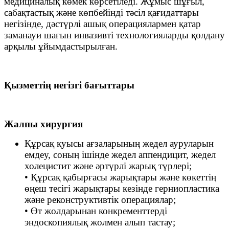
медициналық көмек көрсетіледі. Жұмыс шұғыл,
сабақтастық және көпбейінді тәсіл қағидаттары
негізінде, дәстүрлі ашық операциялармен қатар
заманауи шағын инвазивті технологияларды қолдану
арқылы ұйымдастырылған.
Қызметтің негізгі бағыттары
Жалпы хирургия
Құрсақ қуысы ағзаларының жедел ауруларын
емдеу, соның ішінде жедел аппендицит, жедел
холецистит және әртүрлі жарық түрлері;
• Құрсақ қабырғасы жарықтары және көкеттің
өңеш тесігі жарықтары кезінде герниопластика
және реконструктивтік операциялар;
• Өт жолдарынан конкременттерді
эндоскопиялық жолмен алып тастау;