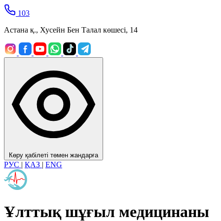
103
Астана қ., Хусейн Бен Талал көшесі, 14
Көру қабілеті төмен жандарға
РУС
|
ҚАЗ
|
ENG
Ұлттық шұғыл медицинаны