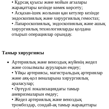
• Құрсақ қуысы және мойын ағзалары
жарақаттары кезінде көмек көрсету;
• Асқазан-ішек жолынан қан кетулер кезінде
эндоскопиялық және хирургиялық гемостаз;
• Лапароскопиялық, эндоскопиялық және ашық
хирургиялық технологияларды қолдана
отырып операциялар орындау.
Тамыр хирургиясы
Артериялық және веноздық жүйенің жедел
және созылмалы ауруларын емдеу;
• Ұйқы артериясы, магистральдық артериялар
және аяқ-қол веналарына хирургиялық
араласулар;
• Әртүрлі локализациядағы тамыр
аневризмаларын емдеу;
• Жедел артериялық және веноздық
тромбоздар, сондай-ақ тамыр жарақаттары