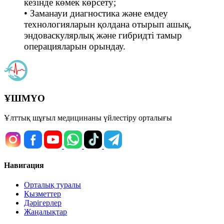
кезінде көмек көрсету;
• Заманауи диагностика және емдеу
технологияларын қолдана отырып ашық,
эндоваскулярлық және гибридті тамыр
операцияларын орындау.
ҰШМҮО
Ұлттық шұғыл медицинаны үйлестіру орталығы
Навигация
Орталық туралы
Қызметтер
Дәрігерлер
Жаңалықтар