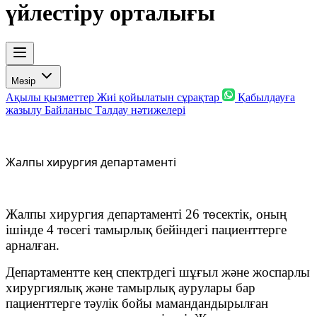
үйлестіру орталығы
Мәзір
Ақылы қызметтер
Жиі қойылатын сұрақтар
Қабылдауға
жазылу
Байланыс
Талдау нәтижелері
Жалпы хирургия департаменті
Жалпы хирургия департаменті 26 төсектік, оның
ішінде 4 төсегі тамырлық бейіндегі пациенттерге
арналған.
Департаментте кең спектрдегі шұғыл және жоспарлы
хирургиялық және тамырлық аурулары бар
пациенттерге тәулік бойы мамандандырылған