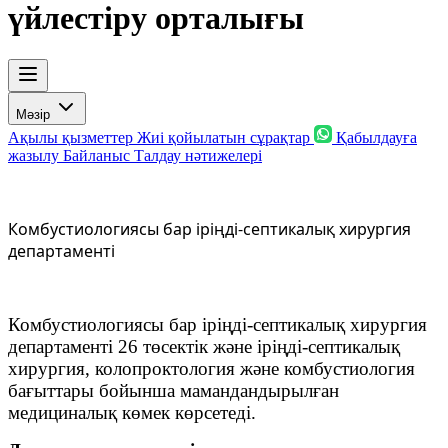
үйлестіру орталығы
Мәзір
Ақылы қызметтер
Жиі қойылатын сұрақтар
Қабылдауға
жазылу
Байланыс
Талдау нәтижелері
Комбустиологиясы бар іріңді-септикалық хирургия
департаменті
Комбустиологиясы бар іріңді-септикалық хирургия
департаменті 26 төсектік және іріңді-септикалық
хирургия, колопроктология және комбустиология
бағыттары бойынша мамандандырылған
медициналық көмек көрсетеді.