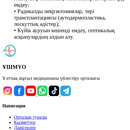
емдеу;
• Радикалды некрэктомиялар, тері
трансплантациясы (аутодермопластика,
лоскуттық әдістер);
• Күйік ауруын кешенді емдеу, септикалық
асқынулардың алдын алу.
ҰШМҮО
Ұлттық шұғыл медицинаны үйлестіру орталығы
Навигация
Орталық туралы
Қызметтер
Дәрігерлер