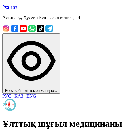
103
Астана қ., Хусейн Бен Талал көшесі, 14
Көру қабілеті төмен жандарға
РУС
|
ҚАЗ
|
ENG
Ұлттық шұғыл медицинаны