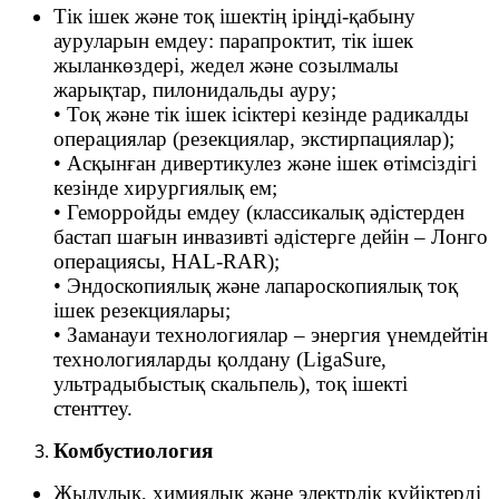
Тік ішек және тоқ ішектің іріңді-қабыну
ауруларын емдеу: парапроктит, тік ішек
жыланкөздері, жедел және созылмалы
жарықтар, пилонидальды ауру;
• Тоқ және тік ішек ісіктері кезінде радикалды
операциялар (резекциялар, экстирпациялар);
• Асқынған дивертикулез және ішек өтімсіздігі
кезінде хирургиялық ем;
• Геморройды емдеу (классикалық әдістерден
бастап шағын инвазивті әдістерге дейін – Лонго
операциясы, HAL-RAR);
• Эндоскопиялық және лапароскопиялық тоқ
ішек резекциялары;
• Заманауи технологиялар – энергия үнемдейтін
технологияларды қолдану (LigaSure,
ультрадыбыстық скальпель), тоқ ішекті
стенттеу.
Комбустиология
Жылулық, химиялық және электрлік күйіктерді