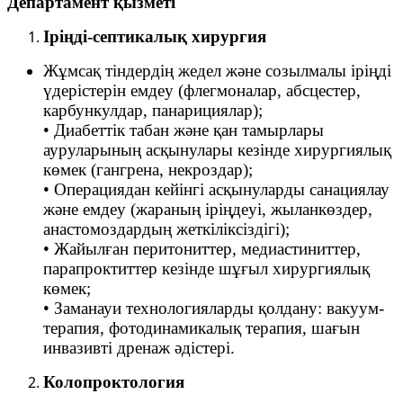
Департамент қызметі
Іріңді-септикалық хирургия
Жұмсақ тіндердің жедел және созылмалы іріңді
үдерістерін емдеу (флегмоналар, абсцестер,
карбункулдар, панарициялар);
• Диабеттік табан және қан тамырлары
ауруларының асқынулары кезінде хирургиялық
көмек (гангрена, некроздар);
• Операциядан кейінгі асқынуларды санациялау
және емдеу (жараның іріңдеуі, жыланкөздер,
анастомоздардың жеткіліксіздігі);
• Жайылған перитониттер, медиастиниттер,
парапроктиттер кезінде шұғыл хирургиялық
көмек;
• Заманауи технологияларды қолдану: вакуум-
терапия, фотодинамикалық терапия, шағын
инвазивті дренаж әдістері.
Колопроктология