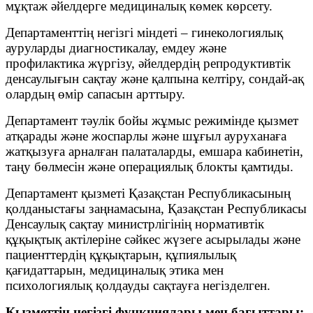
мұқтаж әйелдерге медициналық көмек көрсету.
Департаменттің негізгі міндеті – гинекологиялық
ауруларды диагностикалау, емдеу және
профилактика жүргізу, әйелдердің репродуктивтік
денсаулығын сақтау және қалпына келтіру, сондай-ақ
олардың өмір сапасын арттыру.
Департамент тәулік бойы жұмыс режимінде қызмет
атқарады және жоспарлы және шұғыл ауруханаға
жатқызуға арналған палаталарды, емшара кабинетін,
таңу бөлмесін және операциялық блокты қамтиды.
Департамент қызметі Қазақстан Республикасының
қолданыстағы заңнамасына, Қазақстан Республикасы
Денсаулық сақтау министрлігінің нормативтік
құқықтық актілеріне сәйкес жүзеге асырылады және
пациенттердің құқықтарын, құпиялылық
қағидаттарын, медициналық этика мен
психологиялық қолдауды сақтауға негізделген.
Қызметтің негізгі функциялары мен бағыттары: