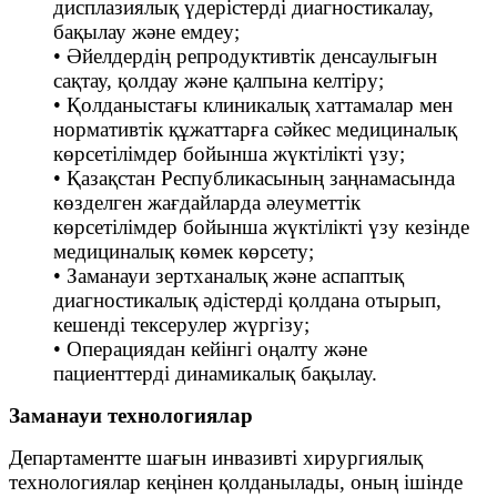
дисплазиялық үдерістерді диагностикалау,
бақылау және емдеу;
• Әйелдердің репродуктивтік денсаулығын
сақтау, қолдау және қалпына келтіру;
• Қолданыстағы клиникалық хаттамалар мен
нормативтік құжаттарға сәйкес медициналық
көрсетілімдер бойынша жүктілікті үзу;
• Қазақстан Республикасының заңнамасында
көзделген жағдайларда әлеуметтік
көрсетілімдер бойынша жүктілікті үзу кезінде
медициналық көмек көрсету;
• Заманауи зертханалық және аспаптық
диагностикалық әдістерді қолдана отырып,
кешенді тексерулер жүргізу;
• Операциядан кейінгі оңалту және
пациенттерді динамикалық бақылау.
Заманауи технологиялар
Департаментте шағын инвазивті хирургиялық
технологиялар кеңінен қолданылады, оның ішінде