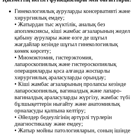
Гинекологиялық ауруларды консервативті және
хирургиялық емдеу;
• Жатырдан тыс жүктілік, аналық без
апоплексиясы, кіші жамбас ағзаларының жедел
қабыну аурулары және өзге де шұғыл
жағдайлар кезінде шұғыл гинекологиялық
көмек көрсету;
• Миомэктомия, гистерэктомия,
лапароскопиялық және гистероскопиялық
операцияларды қоса алғанда жоспарлы
хирургиялық араласуларды орындау;
• Кіші жамбас ағзаларының пролапсы кезінде
лапароскопиялық, вагиналдық және лапаро-
вагиналдық араласуларды жүргізу, жамбас түбі
бұлшықеттерін нығайту және анатомиялық
орналасуды қалпына келтіру;
• Әйелдер бедеулігінің әртүрлі түрлерін
диагностикалау және емдеу;
• Жатыр мойны патологияларын, соның ішінде