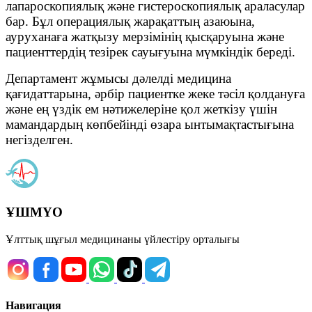
лапароскопиялық және гистероскопиялық араласулар
бар. Бұл операциялық жарақаттың азаюына,
ауруханаға жатқызу мерзімінің қысқаруына және
пациенттердің тезірек сауығуына мүмкіндік береді.
Департамент жұмысы дәлелді медицина
қағидаттарына, әрбір пациентке жеке тәсіл қолдануға
және ең үздік ем нәтижелеріне қол жеткізу үшін
мамандардың көпбейінді өзара ынтымақтастығына
негізделген.
ҰШМҮО
Ұлттық шұғыл медицинаны үйлестіру орталығы
Навигация