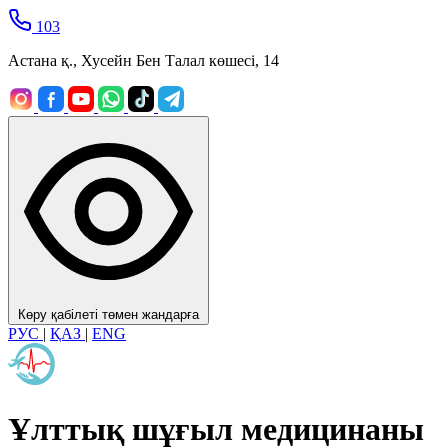
103
Астана қ., Хусейн Бен Талал көшесі, 14
Көру қабілеті төмен жандарға
РУС
|
ҚАЗ
|
ENG
Ұлттық шұғыл медицинаны