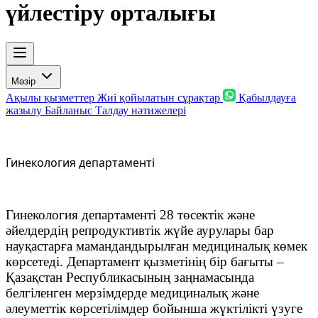
үйлестіру орталығы
Мәзір
Ақылы қызметтер
Жиі қойылатын сұрақтар
Қабылдауға
жазылу
Байланыс
Талдау нәтижелері
Гинекология департаменті
Гинекология департаменті 28 төсектік және
әйелдердің репродуктивтік жүйе аурулары бар
науқастарға мамандандырылған медициналық көмек
көрсетеді. Департамент қызметінің бір бағыты –
Қазақстан Республикасының заңнамасында
белгіленген мерзімдерде медициналық және
әлеуметтік көрсетілімдер бойынша жүктілікті үзуге