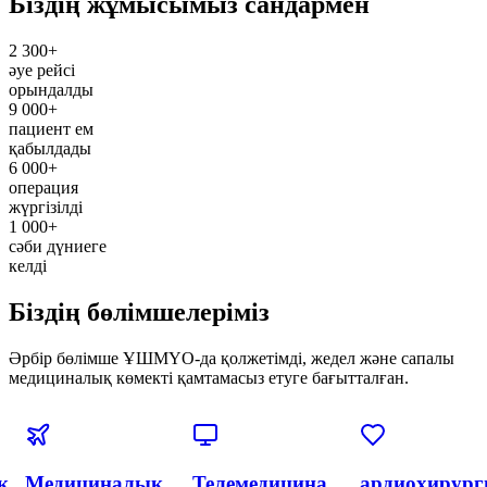
Біздің жұмысымыз сандармен
2 300+
әуе рейсі
орындалды
9 000+
пациент ем
қабылдады
6 000+
операция
жүргізілді
1 000+
сәби дүниеге
келді
Біздің бөлімшелеріміз
Әрбір бөлімше ҰШМҮО-да қолжетімді, жедел және сапалы
медициналық көмекті қамтамасыз етуге бағытталған.
я
Эндоваскулярлық
Акушерлік
Акушерлік