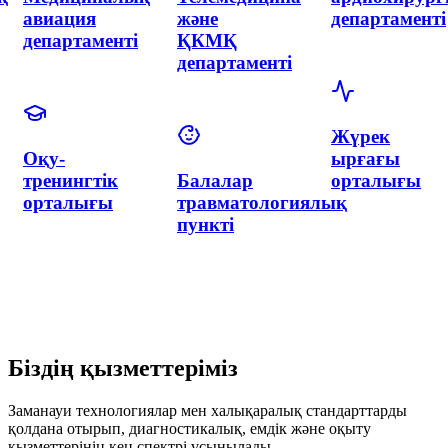
хирургия
және
департаменті
және
гинекология
интервенциялық
орталығы
кардиология
неонатологиямен
департаменті
Неонатологи
департаменті
Гинекология
Нейрохирургия
департаменті
және
неврология
департаменті
Біздің қызметтеріміз
Заманауи технологиялар мен халықаралық стандарттарды
қолдана отырып, диагностикалық, емдік және оқыту
қызметтерінің кең спектрі ұсынылады.