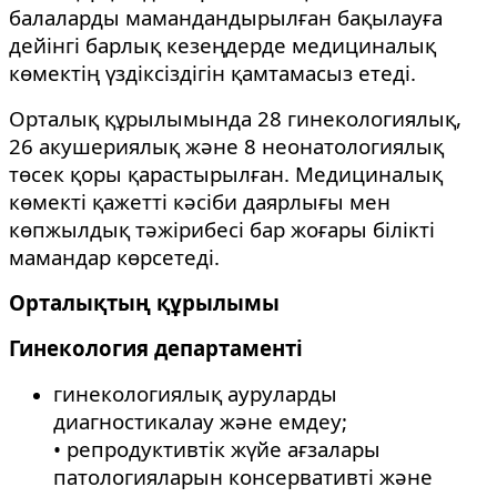
балаларды мамандандырылған бақылауға
дейінгі барлық кезеңдерде медициналық
көмектің үздіксіздігін қамтамасыз етеді.
Орталық құрылымында 28 гинекологиялық,
26 акушериялық және 8 неонатологиялық
төсек қоры қарастырылған. Медициналық
көмекті қажетті кәсіби даярлығы мен
көпжылдық тәжірибесі бар жоғары білікті
мамандар көрсетеді.
Орталықтың құрылымы
Гинекология департаменті
гинекологиялық ауруларды
диагностикалау және емдеу;
• репродуктивтік жүйе ағзалары
патологияларын консервативті және