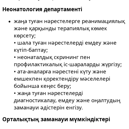
Неонатология департаменті
жаңа туған нәрестелерге реанимациялық
және қарқынды терапиялық көмек
көрсету;
• шала туған нәрестелерді емдеу және
күтіп-баптау;
• неонаталдық скрининг пен
профилактикалық іс-шараларды жүргізу;
• ата-аналарға нәрестені күту және
емшекпен қоректендіру мәселелері
бойынша кеңес беру;
• жаңа туған нәрестелерді
диагностикалау, емдеу және оңалтудың
заманауи әдістерін енгізу.
Орталықтың заманауи мүмкіндіктері