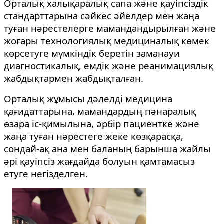
Орталық халықаралық сапа және қауіпсіздік
стандарттарына сәйкес әйелдер мен жаңа
туған нәрестелерге мамандандырылған және
жоғары технологиялық медициналық көмек
көрсетуге мүмкіндік беретін заманауи
диагностикалық, емдік және реанимациялық
жабдықтармен жабдықталған.
Орталық жұмысы дәлелді медицина
қағидаттарына, мамандардың пәнаралық
өзара іс-қимылына, әрбір пациентке және
жаңа туған нәрестеге жеке көзқарасқа,
сондай-ақ ана мен баланың барынша жайлы
әрі қауіпсіз жағдайда болуын қамтамасыз
етуге негізделген.