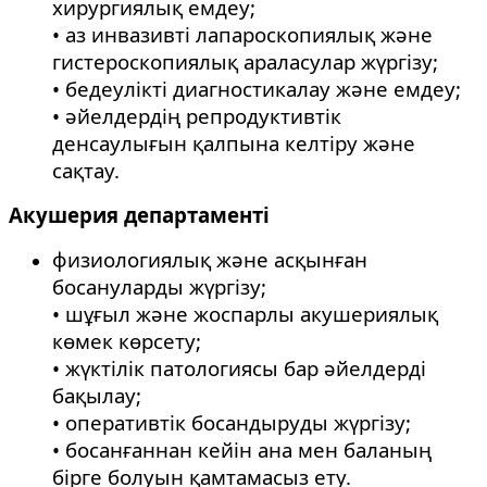
хирургиялық емдеу;
• аз инвазивті лапароскопиялық және
гистероскопиялық араласулар жүргізу;
• бедеулікті диагностикалау және емдеу;
• әйелдердің репродуктивтік
денсаулығын қалпына келтіру және
сақтау.
Акушерия департаменті
физиологиялық және асқынған
босануларды жүргізу;
• шұғыл және жоспарлы акушериялық
көмек көрсету;
• жүктілік патологиясы бар әйелдерді
бақылау;
• оперативтік босандыруды жүргізу;
• босанғаннан кейін ана мен баланың
бірге болуын қамтамасыз ету.