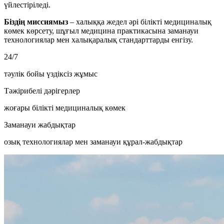
үйлестіріледі.
Біздің миссиямыз
– халыққа жедел әрі білікті медициналық
көмек көрсету, шұғыл медицина практикасына заманауи
технологиялар мен халықаралық стандарттарды енгізу.
24/7
тәулік бойы үздіксіз жұмыс
Тәжірибелі дәрігерлер
жоғары білікті медициналық көмек
Заманауи жабдықтар
озық технологиялар мен заманауи құрал-жабдықтар