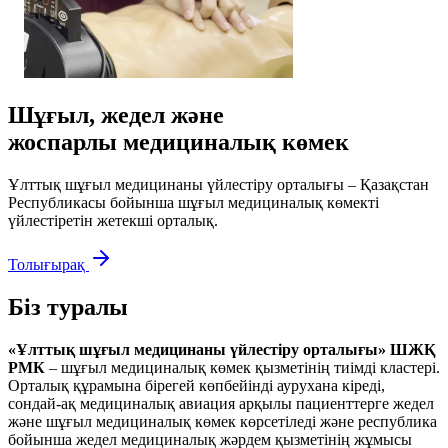
Шұғыл, жедел және
жоспарлы медициналық көмек
Ұлттық шұғыл медицинаны үйлестіру орталығы – Қазақстан
Республикасы бойынша шұғыл медициналық көмекті
үйлестіретін жетекші орталық.
Толығырақ
Біз туралы
«Ұлттық шұғыл медицинаны үйлестіру орталығы» ШЖҚ
РМК
– шұғыл медициналық көмек қызметінің тиімді кластері.
Орталық құрамына бірегей көпбейінді аурухана кіреді,
сондай-ақ медициналық авиация арқылы пациенттерге жедел
және шұғыл медициналық көмек көрсетіледі және республика
бойынша жедел медициналық жәрдем қызметінің жұмысы