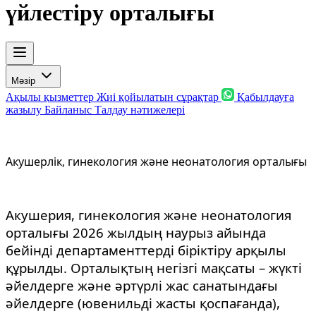
үйлестіру орталығы
Мәзір
Ақылы қызметтер
Жиі қойылатын сұрақтар
Қабылдауға
жазылу
Байланыс
Талдау нәтижелері
Акушерлік, гинекология және неонатология орталығы
Акушерия, гинекология және неонатология
орталығы 2026 жылдың наурыз айында
бейінді департаменттерді біріктіру арқылы
құрылды. Орталықтың негізгі мақсаты – жүкті
әйелдерге және әртүрлі жас санатындағы
әйелдерге (ювенильді жасты қоспағанда),