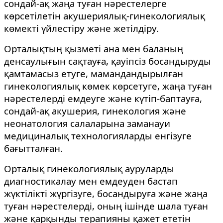
сондай-ақ жаңа туған нәрестелерге
көрсетілетін акушериялық-гинекологиялық
көмекті үйлестіру және жетілдіру.
Орталықтың қызметі ана мен баланың
денсаулығын сақтауға, қауіпсіз босандыруды
қамтамасыз етуге, мамандандырылған
гинекологиялық көмек көрсетуге, жаңа туған
нәрестелерді емдеуге және күтіп-баптауға,
сондай-ақ акушерия, гинекология және
неонатология салаларына заманауи
медициналық технологияларды енгізуге
бағытталған.
Орталық гинекологиялық ауруларды
диагностикалау мен емдеуден бастап
жүктілікті жүргізуге, босандыруға және жаңа
туған нәрестелерді, оның ішінде шала туған
және қарқынды терапияны қажет ететін