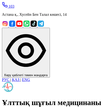
103
Астана қ., Хусейн Бен Талал көшесі, 14
Көру қабілеті төмен жандарға
РУС
|
ҚАЗ
|
ENG
Ұлттық шұғыл медицинаны