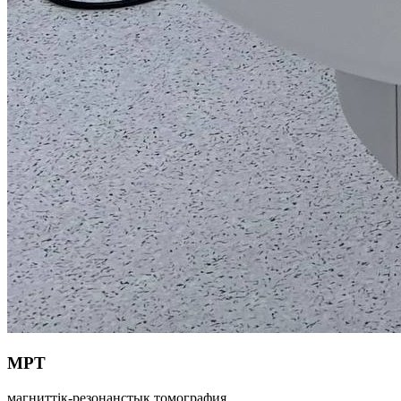
МРТ
магниттік-резонанстық томография