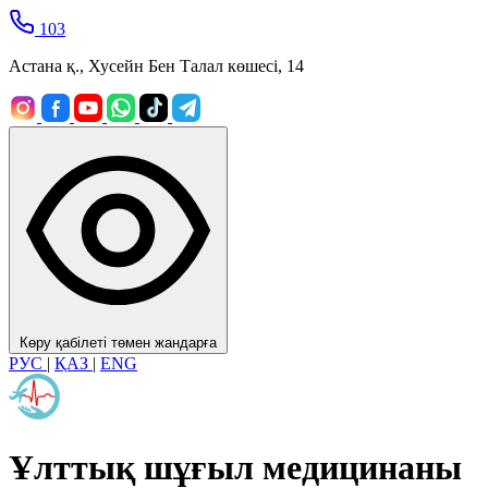
103
Астана қ., Хусейн Бен Талал көшесі, 14
Көру қабілеті төмен жандарға
РУС
|
ҚАЗ
|
ENG
Ұлттық шұғыл медицинаны