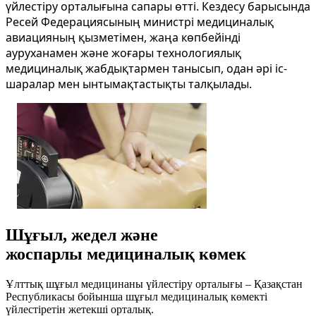
үйлестіру орталығына сапары өтті. Кездесу барысында
Ресей Федерациясының министрі медициналық
авиацияның қызметімен, жаңа көпбейінді
ауруханамен және жоғары технологиялық
медициналық жабдықтармен танысып, одан әрі іс-
шаралар мен ынтымақтастықты талқылады.
Шұғыл, жедел және
жоспарлы медициналық көмек
Ұлттық шұғыл медицинаны үйлестіру орталығы – Қазақстан
Республикасы бойынша шұғыл медициналық көмекті
үйлестіретін жетекші орталық.