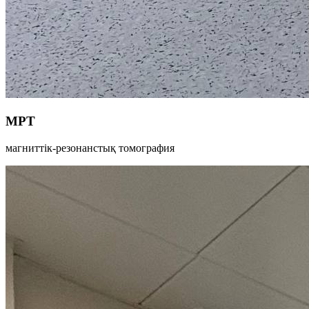
МРТ
магниттік-резонанстық томография