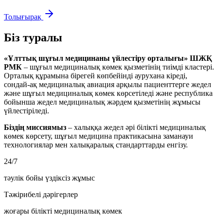
Толығырақ
Біз туралы
«Ұлттық шұғыл медицинаны үйлестіру орталығы» ШЖҚ
РМК
– шұғыл медициналық көмек қызметінің тиімді кластері.
Орталық құрамына бірегей көпбейінді аурухана кіреді,
сондай-ақ медициналық авиация арқылы пациенттерге жедел
және шұғыл медициналық көмек көрсетіледі және республика
бойынша жедел медициналық жәрдем қызметінің жұмысы
үйлестіріледі.
Біздің миссиямыз
– халыққа жедел әрі білікті медициналық
көмек көрсету, шұғыл медицина практикасына заманауи
технологиялар мен халықаралық стандарттарды енгізу.
24/7
тәулік бойы үздіксіз жұмыс
Тәжірибелі дәрігерлер
жоғары білікті медициналық көмек