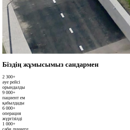
Біздің жұмысымыз сандармен
2 300+
әуе рейсі
орындалды
9 000+
пациент ем
қабылдады
6 000+
операция
жүргізілді
1 000+
сәби дүниеге