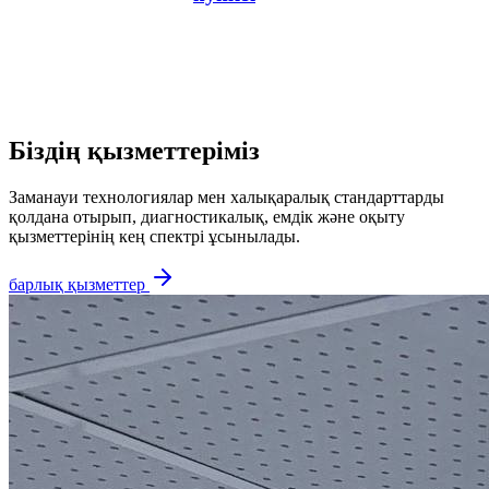
және
неврология
департаменті
Біздің қызметтеріміз
Заманауи технологиялар мен халықаралық стандарттарды
қолдана отырып, диагностикалық, емдік және оқыту
қызметтерінің кең спектрі ұсынылады.
барлық қызметтер