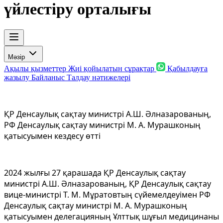
үйлестіру орталығы
Мәзір
Ақылы қызметтер
Жиі қойылатын сұрақтар
Қабылдауға
жазылу
Байланыс
Талдау нәтижелері
ҚР Денсаулық сақтау министрі А.Ш. Әлназарованың,
РФ Денсаулық сақтау министрі М. А. Мурашконың
қатысуымен кездесу өтті
2024 жылғы 27 қарашада ҚР Денсаулық сақтау
министрі А.Ш. Әлназарованың, ҚР Денсаулық сақтау
вице-министрі Т. М. Мұратовтың сүйемелдеуімен РФ
Денсаулық сақтау министрі М. А. Мурашконың
қатысуымен делегацияның Ұлттық шұғыл медицинаны