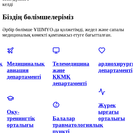
келді
Біздің бөлімшелеріміз
Әрбір бөлімше ҰШМҮО-да қолжетімді, жедел және сапалы
медициналық көмекті қамтамасыз етуге бағытталған.
я
Эндоваскулярлық
Акушерлік
Акушерлік
хирургия
және
департаменті
және
гинекология
интервенциялық
орталығы
кардиология
неонатологиямен
департаменті
Неонатологи
департаменті
Гинекология
Нейрохирургия
департаменті