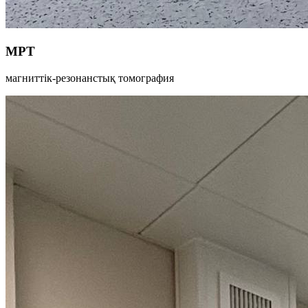
МРТ
магниттік-резонанстық томография