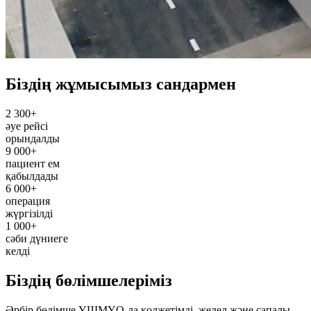
Біздің жұмысымыз сандармен
2 300+
әуе рейсі
орындалды
9 000+
пациент ем
қабылдады
6 000+
операция
жүргізілді
1 000+
сәби дүниеге
келді
Біздің бөлімшелеріміз
Әрбір бөлімше ҰШМҮО-да қолжетімді, жедел және сапалы