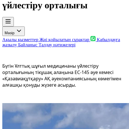
үйлестіру орталығы
Мәзір
Ақылы қызметтер
Жиі қойылатын сұрақтар
Қабылдауға
жазылу
Байланыс
Талдау нәтижелері
Бүгін Ұлттық шұғыл медицинаны үйлестіру
орталығының тікұшақ алаңына ЕС-145 әуе кемесі
«Қазавиақұтқару» АҚ әуекомпаниясының көмегімен
алғашқы қонуды жүзеге асырды.