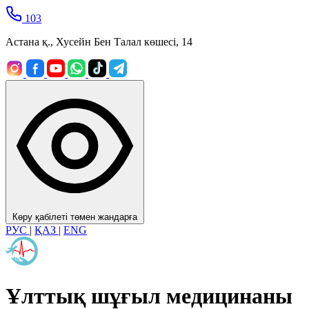
103
Астана қ., Хусейн Бен Талал көшесі, 14
Көру қабілеті төмен жандарға
РУС
|
ҚАЗ
|
ENG
Ұлттық шұғыл медицинаны