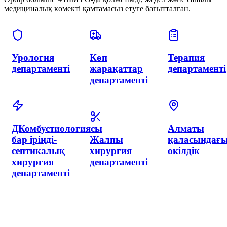
медициналық көмекті қамтамасыз етуге бағытталған.
Диагностика
Патологоанатомиялық
Анестезиолог
департаменті
бөлімше
реанимация
және
қарқынды
терапия
департаменті
Эндоскопия
Операциялық
департаменті
блок
Трансфузиол
департаменті