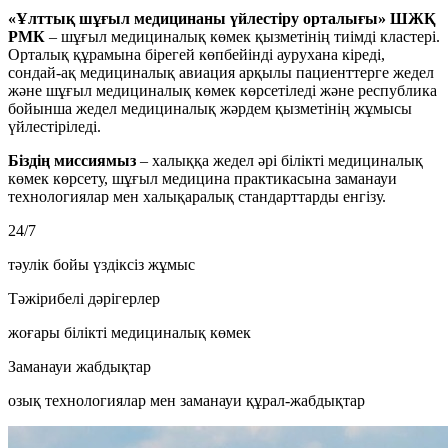
«Ұлттық шұғыл медицинаны үйлестіру орталығы» ШЖҚ
РМК
– шұғыл медициналық көмек қызметінің тиімді кластері.
Орталық құрамына бірегей көпбейінді аурухана кіреді,
сондай-ақ медициналық авиация арқылы пациенттерге жедел
және шұғыл медициналық көмек көрсетіледі және республика
бойынша жедел медициналық жәрдем қызметінің жұмысы
үйлестіріледі.
Біздің миссиямыз
– халыққа жедел әрі білікті медициналық
көмек көрсету, шұғыл медицина практикасына заманауи
технологиялар мен халықаралық стандарттарды енгізу.
24/7
тәулік бойы үздіксіз жұмыс
Тәжірибелі дәрігерлер
жоғары білікті медициналық көмек
Заманауи жабдықтар
озық технологиялар мен заманауи құрал-жабдықтар