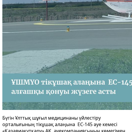
Бүгін Ұлттық шұғыл медицинаны үйлестіру
орталығының тікұшақ алаңына ЕС-145 әуе кемесі
«Қазавиақұтқару» АҚ әуекомпаниясының көмегімен