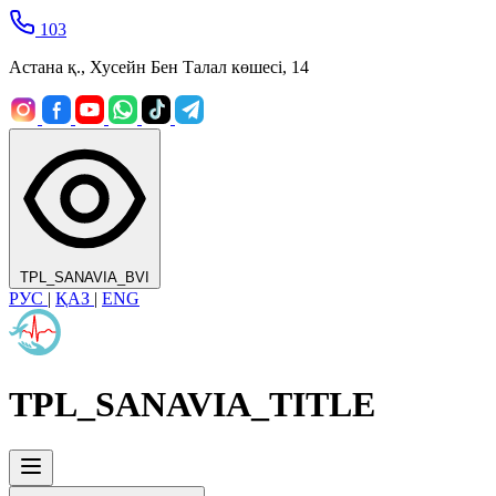
103
Астана қ., Хусейн Бен Талал көшесі, 14
TPL_SANAVIA_BVI
РУС
|
ҚАЗ
|
ENG
TPL_SANAVIA_TITLE