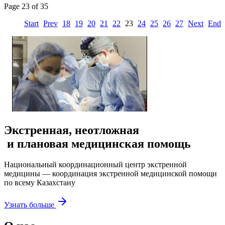
Page 23 of 35
Start
Prev
18
19
20
21
22
23
24
25
26
27
Next
End
Экстренная, неотложная
и плановая медицинская помощь
Национальный координационный центр экстренной
медицины — координация экстренной медицинской помощи
по всему Казахстану
Узнать больше