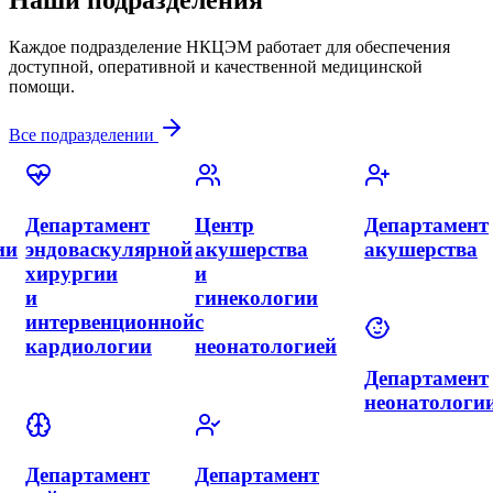
Каждое подразделение НКЦЭМ работает для обеспечения
доступной, оперативной и качественной медицинской
помощи.
Все подразделении
Департамент
Департамент
Департамент
урологии
политравмы
терапии
Департамент
Департамент
Представите
гнойно-
общей
г. Алматы
септической
хирургии
хирургии
с