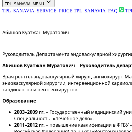
TPL_SANAVIA_MENU
TPL_SANAVIA_SERVICE_PRICE
TPL_SANAVIA_FAQ
TP
Абишов Куатжан Муратович
Руководитель Департамента эндоваскулярной хирурги
Абишов Куатжан Муратович – Руководитель депа
Врач рентгенэндоваскулярный хирург, ангиохирург. Ма
эндоваскулярной хирургии, интервенционной кардиол
кардиологов и рентгенхирургов.
Образование
2003–2009 гг.
– Государственный медицинский унив
Специальность: «Лечебное дело».
2011–2012 гг.
– повышение квалификации в ФГБУ «
Российская Федерация) по циклу «Рентгенэндовас