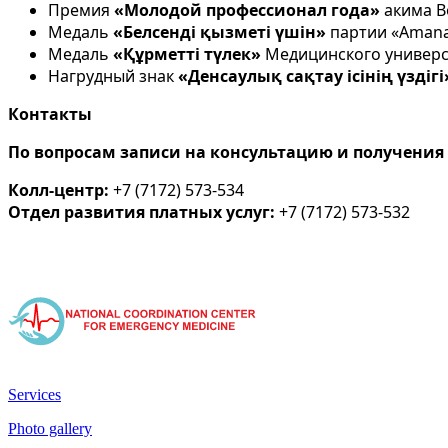
Премия
«Молодой профессионал года»
акима Во
Медаль
«Белсенді қызметі үшін»
партии «Amanat»
Медаль
«Құрметті түлек»
Медицинского университ
Нагрудный знак
«Денсаулық сақтау ісінің үздігі
Контакты
По вопросам записи на консультацию и получени
Колл-центр:
+7 (7172) 573-534
Отдел развития платных услуг:
+7 (7172) 573-532
Services
Photo gallery