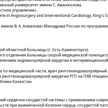
твенный университет имени С. Аманжолова.
стное управление».
me in Angiosurgery and Interventional Cardiology, King's 
имени В. А. Алмазова» Минздрава России по программ
ой областной больницы (г. Усть-Каменогорск).
го отделения Больницы скорой медицинской помощи (г.
делением эндоваскулярной хирургии и интервенционной
ча по медицинской части, врач рентгенэндоваскулярный
а рентгенэндоваскулярной хирургии РГП на ПХВ «Наци
блики Казахстан.
аний сердечно-сосудистой системы с применением совр
тв при ишемической болезни сердца, сосудистой патол