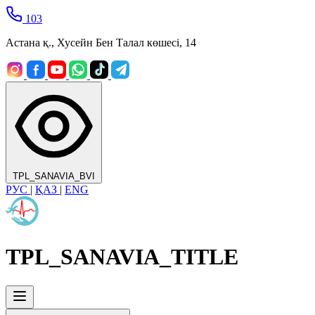
103
Астана қ., Хусейн Бен Талал көшесі, 14
TPL_SANAVIA_BVI
РУС
|
ҚАЗ
|
ENG
TPL_SANAVIA_TITLE