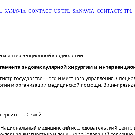
L_SANAVIA_CONTACT_US
TPL_SANAVIA_CONTACTS
TPL
и и интервенционной кардиологии
ртамента
эндоваскулярной хирургии и интервенцио
гистр государственного и местного управления. Специа
огии и организации медицинской помощи. Вице-презид
ерситет г. Семей.
Национальный медицинский исследовательский центр им
кулярная диагностика и лечение заболеваний сердечно-