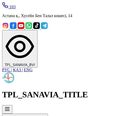
103
Астана қ., Хусейн Бен Талал көшесі, 14
TPL_SANAVIA_BVI
РУС
|
ҚАЗ
|
ENG
TPL_SANAVIA_TITLE