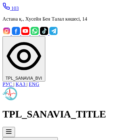
103
Астана қ., Хусейн Бен Талал көшесі, 14
TPL_SANAVIA_BVI
РУС
|
ҚАЗ
|
ENG
TPL_SANAVIA_TITLE