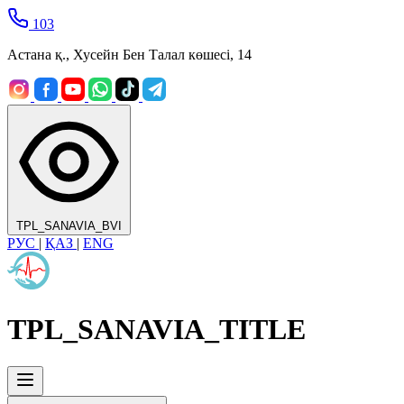
103
Астана қ., Хусейн Бен Талал көшесі, 14
TPL_SANAVIA_BVI
РУС
|
ҚАЗ
|
ENG
TPL_SANAVIA_TITLE