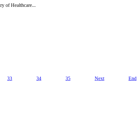
ry of Healthcare...
33
34
35
Next
End