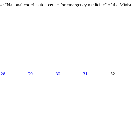
ise “National coordination center for emergency medicine” of the Minist
28
29
30
31
32