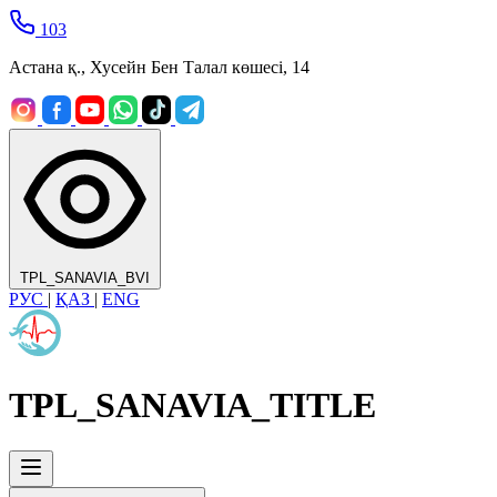
103
Астана қ., Хусейн Бен Талал көшесі, 14
TPL_SANAVIA_BVI
РУС
|
ҚАЗ
|
ENG
TPL_SANAVIA_TITLE