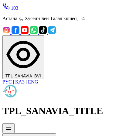
103
Астана қ., Хусейн Бен Талал көшесі, 14
TPL_SANAVIA_BVI
РУС
|
ҚАЗ
|
ENG
TPL_SANAVIA_TITLE