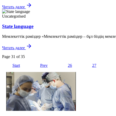
Читать далее
Uncategorised
State language
Мемлекеттік рәміздер «Мемлекеттік рәміздер – бұл біздің мемлекеті
Читать далее
Page 31 of 35
Start
Prev
26
27