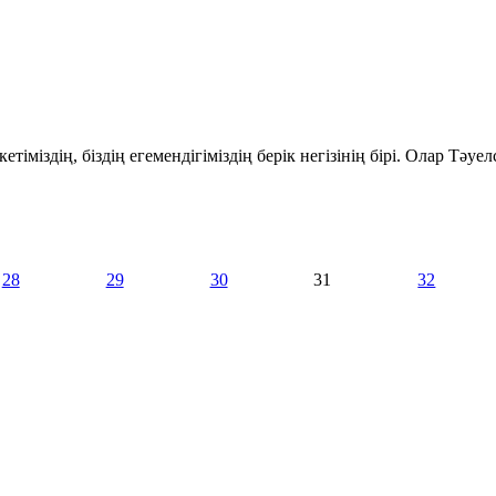
міздің, біздің егемендігіміздің берік негізінің бірі. Олар Тәуелсі
28
29
30
31
32