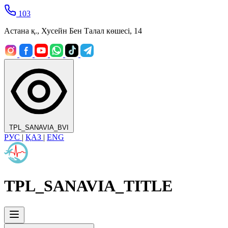
103
Астана қ., Хусейн Бен Талал көшесі, 14
TPL_SANAVIA_BVI
РУС
|
ҚАЗ
|
ENG
TPL_SANAVIA_TITLE