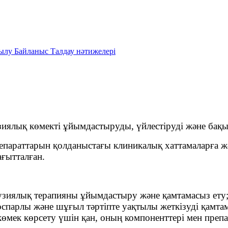
зылу
Байланыс
Талдау нәтижелері
иялық көмекті ұйымдастыруды, үйлестіруді және бақыл
репараттарын қолданыстағы клиникалық хаттамаларға 
ағытталған.
узиялық терапияны ұйымдастыру және қамтамасыз ету
оспарлы және шұғыл тәртіпте уақтылы жеткізуді қамтам
мек көрсету үшін қан, оның компоненттері мен преп