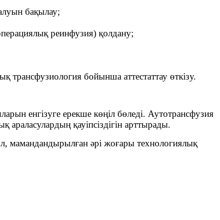
талуын бақылау;
аоперациялық реинфузия) қолдану;
ық трансфузиология бойынша аттестаттау өткізу.
яларын енгізуге ерекше көңіл бөледі. Аутотрансфузия
ық араласулардың қауіпсіздігін арттырады.
л, мамандандырылған әрі жоғары технологиялық