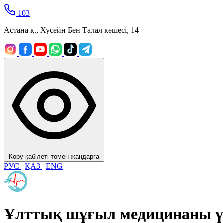
103
Астана қ., Хусейн Бен Талал көшесі, 14
Көру қабілеті төмен жандарға
РУС
|
ҚАЗ
|
ENG
Ұлттық шұғыл медицинаны ү