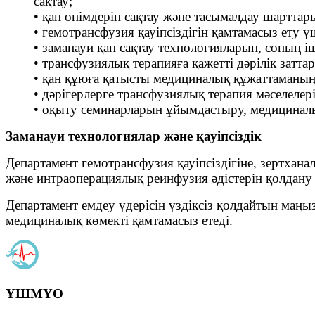
сақтау;
• қан өнімдерін сақтау және тасымалдау шарттары
• гемотрансфузия қауіпсіздігін қамтамасыз ету 
• заманауи қан сақтау технологияларын, соның 
• трансфузиялық терапияға қажетті дәрілік зат
• қан құюға қатысты медициналық құжаттаманың
• дәрігерлерге трансфузиялық терапия мәселеле
• оқыту семинарларын ұйымдастыру, медициналық
Заманауи технологиялар және қауіпсіздік
Департамент гемотрансфузия қауіпсіздігіне, зертхана
және интраоперациялық реинфузия әдістерін қолдану 
Департамент емдеу үдерісін үздіксіз қолдайтын ма
медициналық көмекті қамтамасыз етеді.
ҰШМҮО