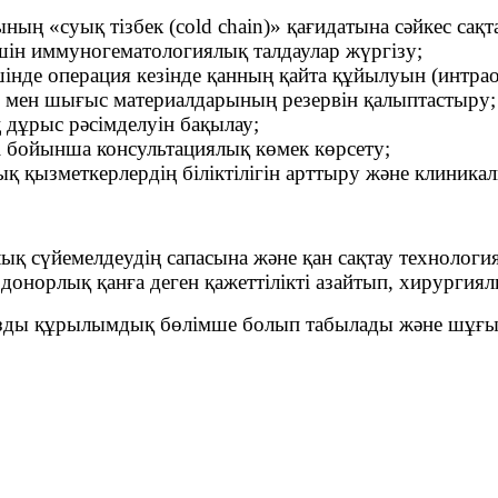
ның «суық тізбек (cold chain)» қағидатына сәйкес сақ
үшін иммуногематологиялық талдаулар жүргізу;
ішінде операция кезінде қанның қайта құйылуын (интр
тар мен шығыс материалдарының резервін қалыптастыру;
 дұрыс рәсімделуін бақылау;
рі бойынша консультациялық көмек көрсету;
 қызметкерлердің біліктілігін арттыру және клиникал
лық сүйемелдеудің сапасына және қан сақтау технологи
донорлық қанға деген қажеттілікті азайтып, хирургиял
ңызды құрылымдық бөлімше болып табылады және шұғы