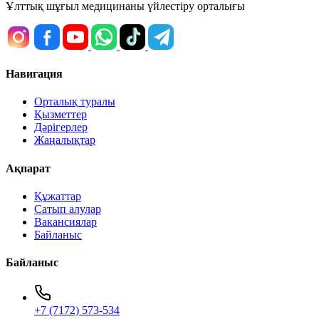
Ұлттық шұғыл медицинаны үйлестіру орталығы
Навигация
Орталық туралы
Қызметтер
Дәрігерлер
Жаңалықтар
Ақпарат
Құжаттар
Сатып алулар
Вакансиялар
Байланыс
Байланыс
+7 (7172) 573-534