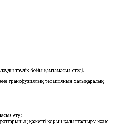
ауды тәулік бойы қамтамасыз етеді.
және трансфузиялық терапияның халықаралық
;
асыз ету;
араттарының қажетті қорын қалыптастыру және