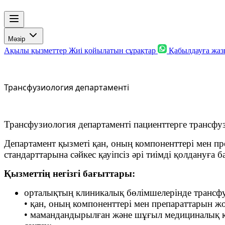
Мәзір
Ақылы қызметтер
Жиі қойылатын сұрақтар
Қабылдауға жа
Трансфузиология департаменті
Трансфузиология департаменті пациенттерге трансфуз
Департамент қызметі қан, оның компоненттері мен п
стандарттарына сәйкес қауіпсіз әрі тиімді қолдануға б
Қызметтің негізгі бағыттары:
орталықтың клиникалық бөлімшелерінде трансф
• қан, оның компоненттері мен препараттарын ж
• мамандандырылған және шұғыл медициналық кө