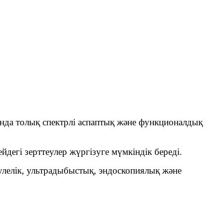
ында толық спектрлі аспаптық және функционалдық
йдегі зерттеулер жүргізуге мүмкіндік береді.
лелік, ультрадыбыстық, эндоскопиялық және