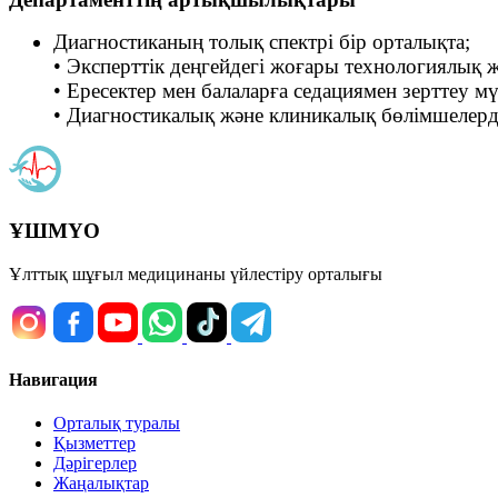
Диагностиканың толық спектрі бір орталықта;
• Эксперттік деңгейдегі жоғары технологиялық 
• Ересектер мен балаларға седациямен зерттеу мү
• Диагностикалық және клиникалық бөлімшелерді
ҰШМҮО
Ұлттық шұғыл медицинаны үйлестіру орталығы
Навигация
Орталық туралы
Қызметтер
Дәрігерлер
Жаңалықтар