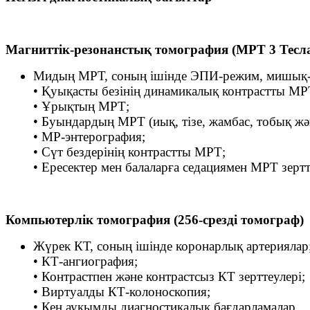
Магниттік-резонанстық томография (МРТ 3 Тесл
Мидың МРТ, соның ішінде ЭПИ-режим, мишық-ми
• Қуықасты безінің динамикалық контрастты МР
• Ұрықтың МРТ;
• Буындардың МРТ (иық, тізе, жамбас, тобық жән
• МР-энтерография;
• Сүт бездерінің контрастты МРТ;
• Ересектер мен балаларға седациямен МРТ зертт
Компьютерлік томография (256-срезді томограф)
Жүрек КТ, соның ішінде коронарлық артериялар
• КТ-ангиография;
• Контрастпен және контрастсыз КТ зерттеулері;
• Виртуалды КТ-колоноскопия;
• Кең ауқымды диагностикалық бағдарламалар.