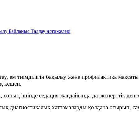
зылу
Байланыс
Талдау нәтижелері
ау, ем тиімділігін бақылау және профилактика мақсат
қ кешен.
, соның ішінде седация жағдайында да эксперттік деңге
қ диагностикалық хаттамаларды қолдана отырып, сәу