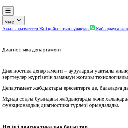
Мәзір
Ақылы қызметтер
Жиі қойылатын сұрақтар
Қабылдауға жа
Диагностика департаменті
Диагностика департаменті – ауруларды уақтылы анықт
зерттеулер жүргізетін заманауи жоғары технологиялы
Департамент жабдықтары ересектерге де, балаларға да
Мұнда соңғы буындағы жабдықтарды және халықаралы
функционалдық диагностика түрлері орындалады.
Негізгі диагностикалық бағыттар