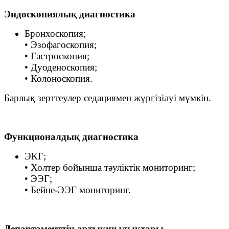
Эндоскопиялық диагностика
Бронхоскопия;
• Эзофагоскопия;
• Гастроскопия;
• Дуоденоскопия;
• Колоноскопия.
Барлық зерттеулер седациямен жүргізілуі мүмкін.
Функционалдық диагностика
ЭКГ;
• Холтер бойынша тәуліктік мониторинг;
• ЭЭГ;
• Бейне-ЭЭГ мониторинг.
Департаменттің артықшылықтары