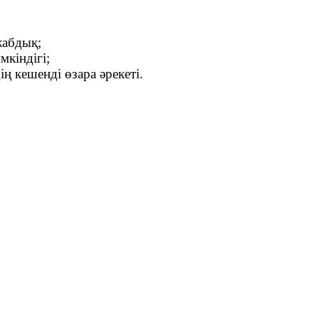
жабдық;
мкіндігі;
ң кешенді өзара әрекеті.