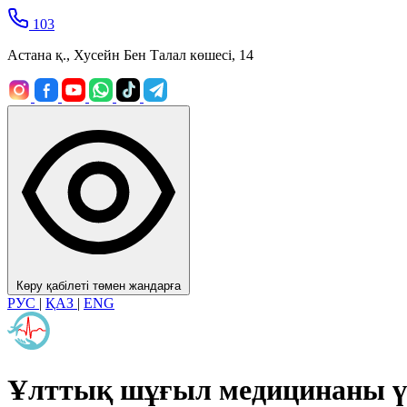
103
Астана қ., Хусейн Бен Талал көшесі, 14
Көру қабілеті төмен жандарға
РУС
|
ҚАЗ
|
ENG
Ұлттық шұғыл медицинаны ү