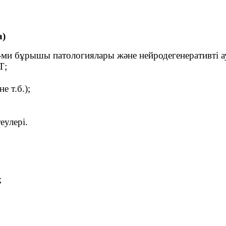
а)
 бұрышы патологиялары және нейродегенеративті ау
Т;
е т.б.);
еулері.
;