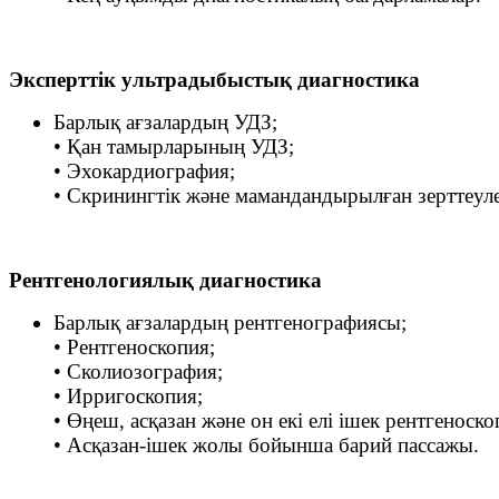
Эксперттік ультрадыбыстық диагностика
Барлық ағзалардың УДЗ;
• Қан тамырларының УДЗ;
• Эхокардиография;
• Скринингтік және мамандандырылған зерттеул
Рентгенологиялық диагностика
Барлық ағзалардың рентгенографиясы;
• Рентгеноскопия;
• Сколиозография;
• Ирригоскопия;
• Өңеш, асқазан және он екі елі ішек рентгеноск
• Асқазан-ішек жолы бойынша барий пассажы.