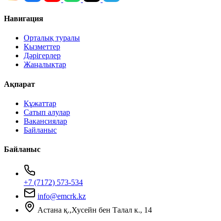
Навигация
Орталық туралы
Қызметтер
Дәрігерлер
Жаңалықтар
Ақпарат
Құжаттар
Сатып алулар
Вакансиялар
Байланыс
Байланыс
+7 (7172) 573-534
info@emcrk.kz
Астана қ.,Хусейн бен Талал к., 14