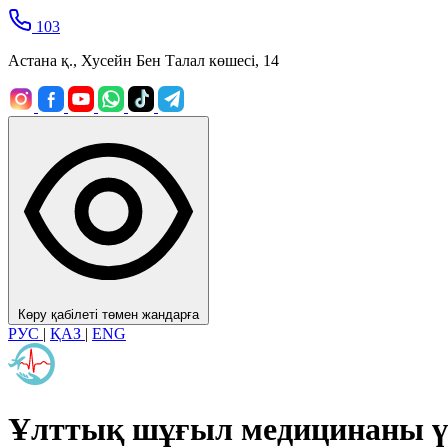
103
Астана қ., Хусейн Бен Талал көшесі, 14
Көру қабілеті төмен жандарға
РУС
|
ҚАЗ
|
ENG
Ұлттық шұғыл медицинаны ү