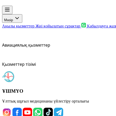
Мәзір
Ақылы қызметтер
Жиі қойылатын сұрақтар
Қабылдауға жа
Авиациялық қызметтер
Қызметтер тізімі
ҰШМҮО
Ұлттық шұғыл медицинаны үйлестіру орталығы