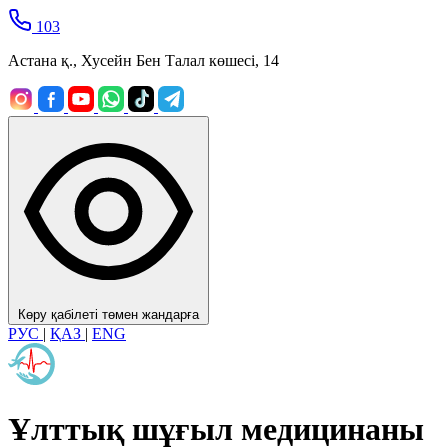
103
Астана қ., Хусейн Бен Талал көшесі, 14
Көру қабілеті төмен жандарға
РУС
|
ҚАЗ
|
ENG
Ұлттық шұғыл медицинаны