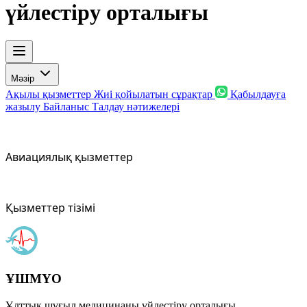
үйлестіру орталығы
Мәзір
Ақылы қызметтер
Жиі қойылатын сұрақтар
Қабылдауға
жазылу
Байланыс
Талдау нәтижелері
Авиациялық қызметтер
Қызметтер тізімі
ҰШМҮО
Ұлттық шұғыл медицинаны үйлестіру орталығы