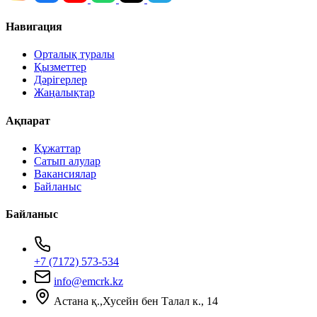
Навигация
Орталық туралы
Қызметтер
Дәрігерлер
Жаңалықтар
Ақпарат
Құжаттар
Сатып алулар
Вакансиялар
Байланыс
Байланыс
+7 (7172) 573-534
info@emcrk.kz
Астана қ.,Хусейн бен Талал к., 14