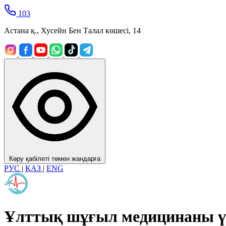
103
Астана қ., Хусейн Бен Талал көшесі, 14
Көру қабілеті төмен жандарға
РУС
|
ҚАЗ
|
ENG
Ұлттық шұғыл медицинаны ү