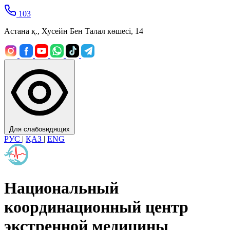
103
Астана қ., Хусейн Бен Талал көшесі, 14
Для слабовидящих
РУС
|
ҚАЗ
|
ENG
Национальный
координационный центр
экстренной медицины