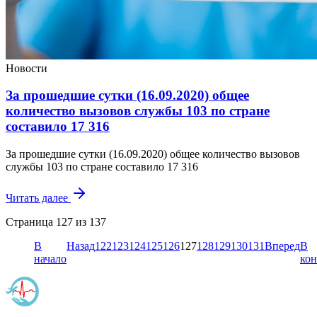
Новости
За прошедшие сутки (16.09.2020) общее
количество вызовов службы 103 по стране
составило 17 316
За прошедшие сутки (16.09.2020) общее количество вызовов
службы 103 по стране составило 17 316
Читать далее
Страница 127 из 137
В
Назад
122
123
124
125
126
127
128
129
130
131
Вперед
В
начало
кон