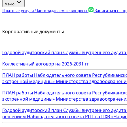
Меню
Платные услуги
Часто задаваемые вопросы
Записаться на 
Корпоративные документы
Годовой аудиторский план Службы внутреннего аудит
Коллективный договор на 2026-2031 гг
ПЛАН работы Наблюдательного совета Республиканско
экстренной медицины» Министерства здравоохранения 
ПЛАН работы Наблюдательного совета Республиканско
экстренной медицины» Министерства здравоохранения 
Годовой аудиторский план Службы внутреннего аудит
решением Наблюдательного совета РГП на ПХВ «Национ