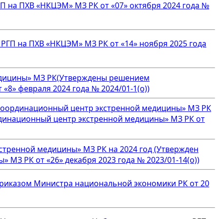
 на ПХВ «НКЦЭМ» МЗ РК от «07» октября 2024 года №
ГП на ПХВ «НКЦЭМ» МЗ РК от «14» ноября 2025 года
едицины» МЗ РК(Утверждены решением
8» февраля 2024 года № 2024/01-1(о))
 координационный центр экстренной медицины» МЗ РК
рдинационный центр экстренной медицины» МЗ РК от
стренной медицины» МЗ РК на 2024 год (Утвержден
З РК от «26» декабря 2023 года № 2023/01-14(о))
приказом Министра национальной экономики РК от 20