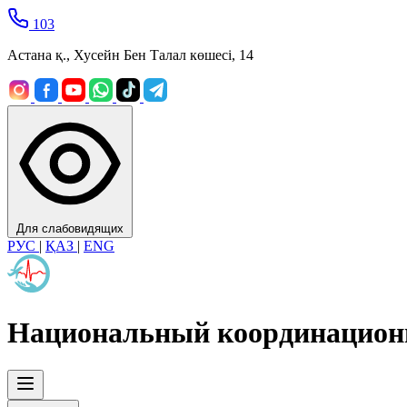
103
Астана қ., Хусейн Бен Талал көшесі, 14
Для слабовидящих
РУС
|
ҚАЗ
|
ENG
Национальный координацион