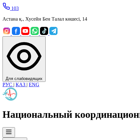
103
Астана қ., Хусейн Бен Талал көшесі, 14
Для слабовидящих
РУС
|
ҚАЗ
|
ENG
Национальный координацион