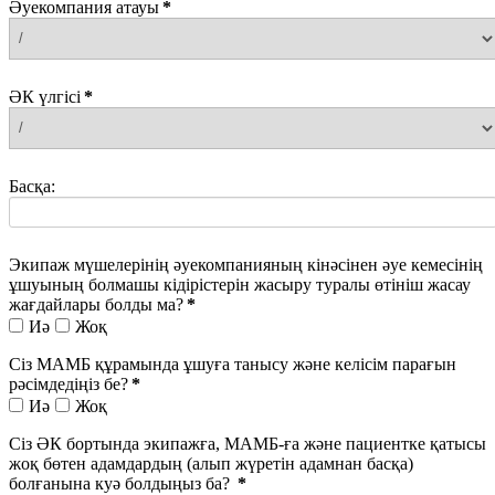
Әуекомпания атауы
*
ӘК үлгісі
*
Басқа:
Экипаж мүшелерінің әуекомпанияның кінәсінен әуе кемесінің
ұшуының болмашы кідірістерін жасыру туралы өтініш жасау
жағдайлары болды ма?
*
Иә
Жоқ
Сіз MAМБ құрамында ұшуға танысу және келісім парағын
рәсімдедіңіз бе?
*
Иә
Жоқ
Сіз ӘК бортында экипажға, МАМБ-ға және пациентке қатысы
жоқ бөтен адамдардың (алып жүретін адамнан басқа)
болғанына куә болдыңыз ба?
*