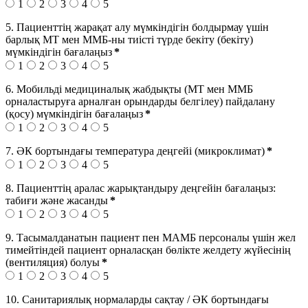
1
2
3
4
5
5. Пациенттің жарақат алу мүмкіндігін болдырмау үшін
барлық МТ мен ММБ-ны тиісті түрде бекіту (бекіту)
мүмкіндігін бағалаңыз
*
1
2
3
4
5
6. Мобильді медициналық жабдықты (МТ мен ММБ
орналастыруға арналған орындарды белгілеу) пайдалану
(қосу) мүмкіндігін бағалаңыз
*
1
2
3
4
5
7. ӘК бортындағы температура деңгейі (микроклимат)
*
1
2
3
4
5
8. Пациенттің аралас жарықтандыру деңгейін бағалаңыз:
табиғи және жасанды
*
1
2
3
4
5
9. Тасымалданатын пациент пен МАМБ персоналы үшін жел
тимейтіндей пациент орналасқан бөлікте желдету жүйесінің
(вентиляция) болуы
*
1
2
3
4
5
10. Санитариялық нормаларды сақтау / ӘК бортындағы