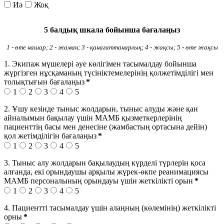
Иә
Жоқ
5 балдық шкала бойынша бағалаңыз
1 - өте нашар; 2 -
ж
аман; 3 - қанағаттанарлық; 4 - жақсы; 5 - өте жақсы
1. Экипаж мүшелері әуе көлігімен тасымалдау бойынша
жүргізген нұсқаманың түсініктемелерінің қолжетімділігі мен
толықтығын бағалаңыз
*
1
2
3
4
5
2. Ұшу кезінде тыныс жолдарын, тыныс алуды және қан
айналымын бақылау үшін МАМБ қызметкерлерінің
пациенттің басы мен денесіне (жамбастың ортасына дейін)
қол жетімділігін бағалаңыз
*
1
2
3
4
5
3. Тыныс алу жолдарын бақылаудың күрделі түрлерін қоса
алғанда, екі орындаушы арқылы жүрек-өкпе реанимациясы
МАМБ персоналының орындауы үшін жеткілікті орын
*
1
2
3
4
5
4. Пациентті тасымалдау үшін алаңның (көлемінің) жеткілікті
орны
*