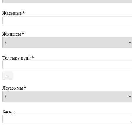
Жасыңыз
*
Жынысы
*
Толтыру күні:
*
Лауазымы
*
Басқа;