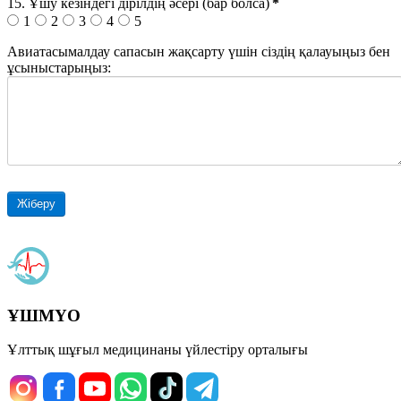
15. Ұшу кезіндегі дірілдің әсері (бар болса)
*
1
2
3
4
5
Авиатасымалдау сапасын жақсарту үшін сіздің қалауыңыз бен
ұсыныстарыңыз:
Жіберу
ҰШМҮО
Ұлттық шұғыл медицинаны үйлестіру орталығы