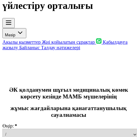
үйлестіру орталығы
Мәзір
Ақылы қызметтер
Жиі қойылатын сұрақтар
Қабылдауға
жазылу
Байланыс
Талдау нәтижелері
ӘК қолданумен шұғыл медициналық көмек
көрсету кезінде МА
МБ
мүшелерінің
жұмыс жағдайларына қанағаттанушылық
сауалнамасы
Өңір:
*