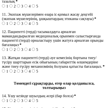
тазалық
*
1
2
3
4
5
11. Экипаж мүшелерімен өзара іс-қимыл жасау деңгейі
(экипаж мүшелерінің, ұшқыштардың этиканы сақтауы)
*
1
2
3
4
5
12. Пациентті (терді) тасымалдауға арналған
мамандандырылған медициналық орынмен салыстырғанда
пациентті (терді) орналастыру үшін жатуға арналған орынды
бағалаңыз
*
1
2
3
4
5
13. Жатқан пациентті (терді) әуе кемесінің бортына тиеу/
түсіру шарттарын есік ойығының габариттік өлшемдеріне
және тиеу-түсіру механизмінің болуына қатысты бағалаңыз.
*
1
2
3
4
5
Төмендегі сұрақтарды, егер олар қолданылса,
толтырыңыз
14. Ұшу кезінде шуылдың әсері (бар болса)
*
1
2
3
4
5