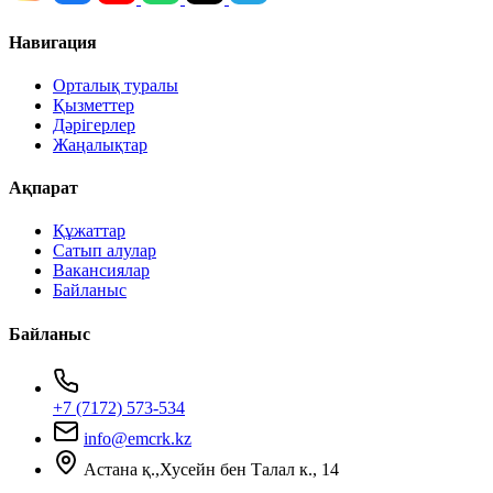
Навигация
Орталық туралы
Қызметтер
Дәрігерлер
Жаңалықтар
Ақпарат
Құжаттар
Сатып алулар
Вакансиялар
Байланыс
Байланыс
+7 (7172) 573-534
info@emcrk.kz
Астана қ.,Хусейн бен Талал к., 14