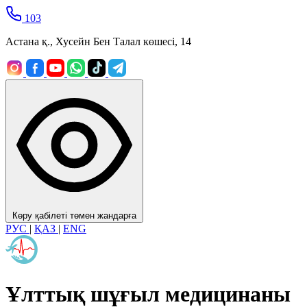
103
Астана қ., Хусейн Бен Талал көшесі, 14
Көру қабілеті төмен жандарға
РУС
|
ҚАЗ
|
ENG
Ұлттық шұғыл медицинаны