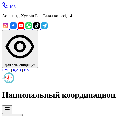
103
Астана қ., Хусейн Бен Талал көшесі, 14
Для слабовидящих
РУС
|
ҚАЗ
|
ENG
Национальный координацион