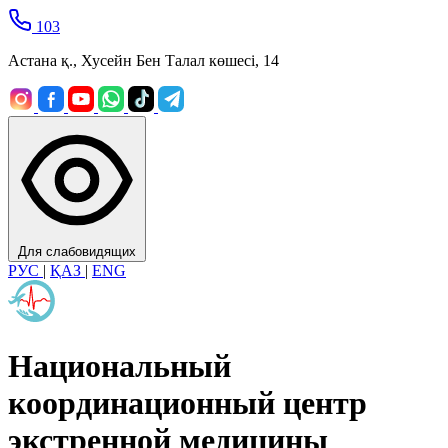
103
Астана қ., Хусейн Бен Талал көшесі, 14
Для слабовидящих
РУС
|
ҚАЗ
|
ENG
Национальный
координационный центр
экстренной медицины