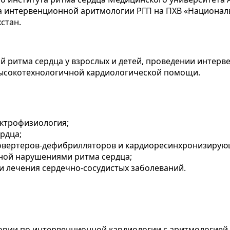
а интервенционной аритмологии РГП на ПХВ «Национа
стан.
ий ритма сердца у взрослых и детей, проведении инте
высокотехнологичной кардиологической помощи.
ектрофизиология;
рдца;
овертеров-дефибрилляторов и кардиоресинхронизирующ
ной нарушениями ритма сердца;
и лечения сердечно-сосудистых заболеваний.
ории по интервенционной кардиологии с аритмологией.