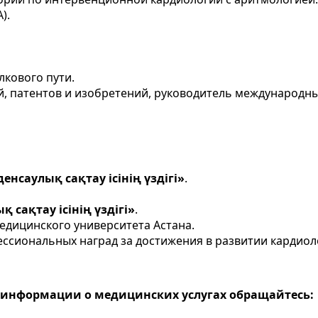
).
кового пути.
й, патентов и изобретений, руководитель международны
нсаулық сақтау ісінің үздігі»
.
қ сақтау ісінің үздігі»
.
дицинского университета Астана.
ссиональных наград за достижения в развитии кардиол
я информации о медицинских услугах обращайтесь: