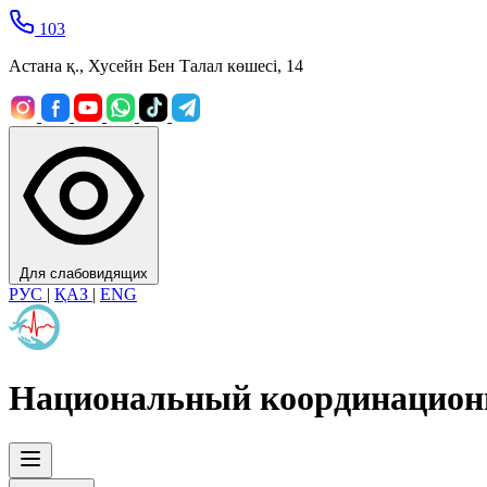
103
Астана қ., Хусейн Бен Талал көшесі, 14
Для слабовидящих
РУС
|
ҚАЗ
|
ENG
Национальный координацион