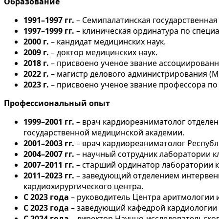
Образование
1991–1997 гг.
– Семипалатинская государственная 
1997–1999 гг.
– клиническая ординатура по специ
2000 г.
– кандидат медицинских наук.
2009 г.
– доктор медицинских наук.
2018 г.
– присвоено ученое звание ассоциированн
2022 г.
– магистр делового администрирования (M
2023 г.
– присвоено ученое звание профессора по
Профессиональный опыт
1999–2001 гг.
– врач кардиореаниматолог отделен
государственной медицинской академии.
2001–2003 гг.
– врач кардиореаниматолог Республ
2004–2007 гг.
– научный сотрудник лаборатории к
2007–2011 гг.
– старший ординатор лаборатории к
2011–2023 гг.
– заведующий отделением интервен
кардиохирургического центра.
С 2023 года
– руководитель Центра аритмологии 
С 2023 года
– заведующий кафедрой кардиологии М
С 2024 года
– директор Научно-исследовательског