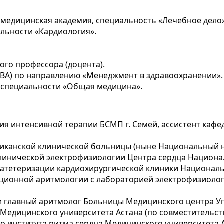
медицинская академия, специальность «Лечебное дело»
альности «Кардиология».
ого профессора (доцента).
BA) по направлению «Менеджмент в здравоохранении».
 специальности «Общая медицина».
ия интенсивной терапии БСМП г. Семей, ассистент каф
иканской клинической больницы (ныне Национальный на
линической электрофизиологии Центра сердца Национа
атетеризации кардиохирургической клиники Националь
ционной аритмологии с лабораторией электрофизиолог
и главный аритмолог Больницы Медицинского центра Уп
едицинского университета Астана (по совместительств
о института ритма сердца Медицинского университета А