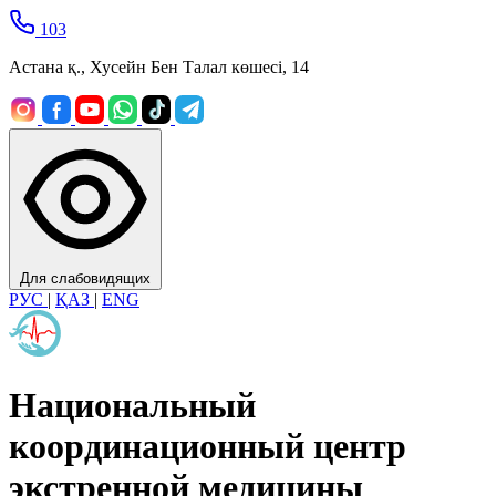
103
Астана қ., Хусейн Бен Талал көшесі, 14
Для слабовидящих
РУС
|
ҚАЗ
|
ENG
Национальный
координационный центр
экстренной медицины