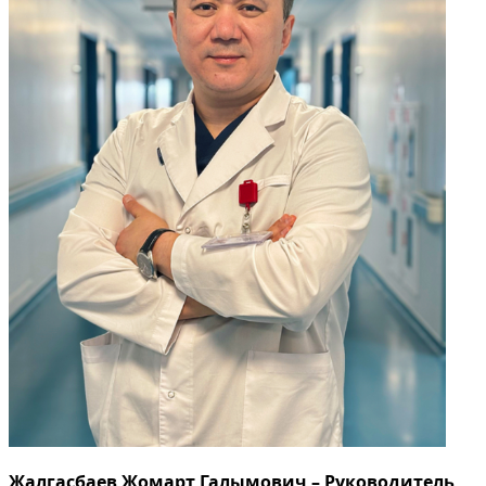
Жалгасбаев Жомарт Галымович – Руководитель