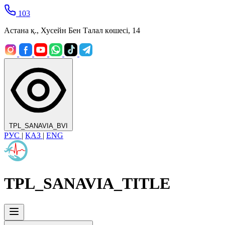
103
Астана қ., Хусейн Бен Талал көшесі, 14
TPL_SANAVIA_BVI
РУС
|
ҚАЗ
|
ENG
TPL_SANAVIA_TITLE