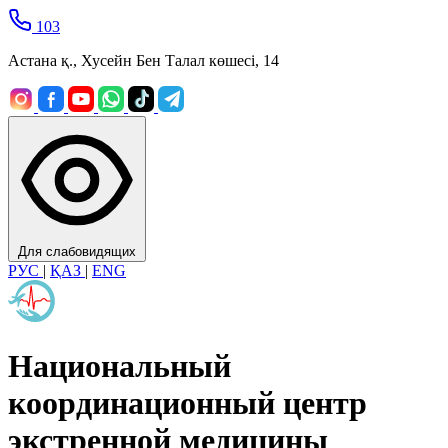
103
Астана қ., Хусейн Бен Талал көшесі, 14
Для слабовидящих
РУС
|
ҚАЗ
|
ENG
Национальный
координационный центр
экстренной медицины