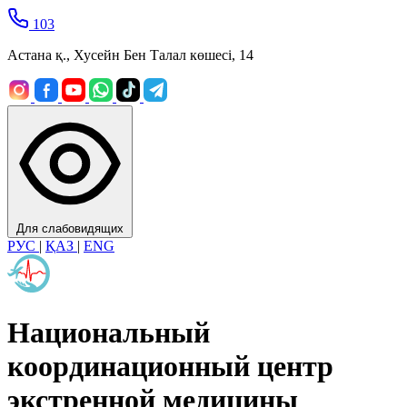
103
Астана қ., Хусейн Бен Талал көшесі, 14
Для слабовидящих
РУС
|
ҚАЗ
|
ENG
Национальный
координационный центр
экстренной медицины