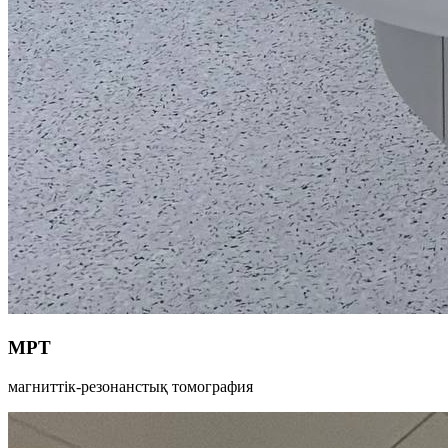
МРТ
магниттік-резонанстық томография