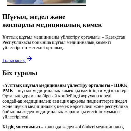
Шұғыл, жедел және
жоспарлы медициналық көмек
Ұлттық шұғыл медицинаны үйлестіру орталығы – Қазақстан
Республикасы бойынша шұғыл медициналық көмекті
үйлестіретін жетекші орталық.
Толығырақ
Біз туралы
«Ұлттық шұғыл медицинаны үйлестіру орталығы» ШЖҚ
РМК
– шұғыл медициналық көмек қызметінің тиімді кластері.
Орталық құрамына бірегей көпбейінді аурухана кіреді,
сондай-ақ медициналық авиация арқылы пациенттерге жедел
және шұғыл медициналық көмек көрсетіледі және республика
бойынша жедел медициналық жәрдем қызметінің жұмысы
үйлестіріледі.
Біздің миссиямыз
– халыққа жедел әрі білікті медициналық