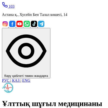
103
Астана қ., Хусейн Бен Талал көшесі, 14
Көру қабілеті төмен жандарға
РУС
|
ҚАЗ
|
ENG
Ұлттық шұғыл медицинаны