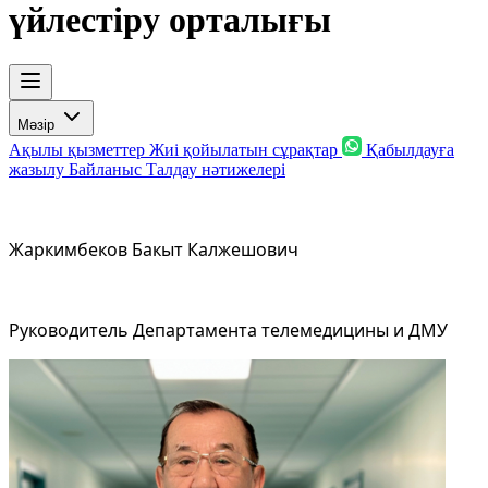
үйлестіру орталығы
Мәзір
Ақылы қызметтер
Жиі қойылатын сұрақтар
Қабылдауға
жазылу
Байланыс
Талдау нәтижелері
Жаркимбеков Бакыт Калжешович
Руководитель Департамента телемедицины и ДМУ