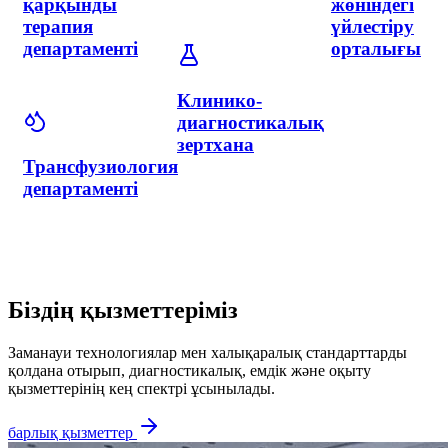
департаменті
Жүрек
Оқу-
ырғағы
тренингтік
Балалар
орталығы
орталығы
травматологиялық
пункті
Біздің қызметтеріміз
Заманауи технологиялар мен халықаралық стандарттарды
қолдана отырып, диагностикалық, емдік және оқыту
қызметтерінің кең спектрі ұсынылады.
барлық қызметтер