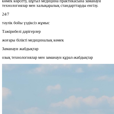
көмек көрсету, шұғыл медицина практикасына заманауи
технологиялар мен халықаралық стандарттарды енгізу.
24/7
тәулік бойы үздіксіз жұмыс
Тәжірибелі дәрігерлер
жоғары білікті медициналық көмек
Заманауи жабдықтар
озық технологиялар мен заманауи құрал-жабдықтар