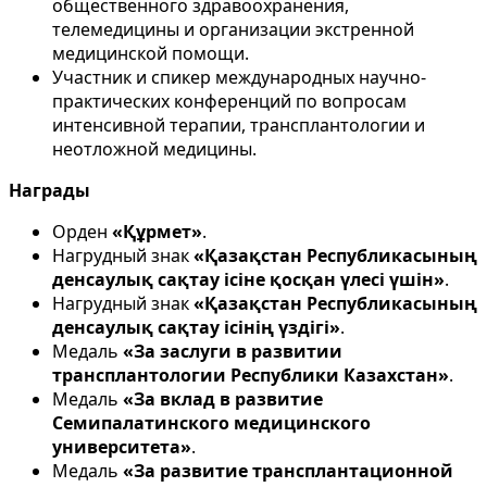
общественного здравоохранения,
телемедицины и организации экстренной
медицинской помощи.
Участник и спикер международных научно-
практических конференций по вопросам
интенсивной терапии, трансплантологии и
неотложной медицины.
Награды
Орден
«Құрмет»
.
Нагрудный знак
«Қазақстан Республикасының
денсаулық сақтау ісіне қосқан үлесі үшін»
.
Нагрудный знак
«Қазақстан Республикасының
денсаулық сақтау ісінің үздігі»
.
Медаль
«За заслуги в развитии
трансплантологии Республики Казахстан»
.
Медаль
«За вклад в развитие
Семипалатинского медицинского
университета»
.
Медаль
«За развитие трансплантационной