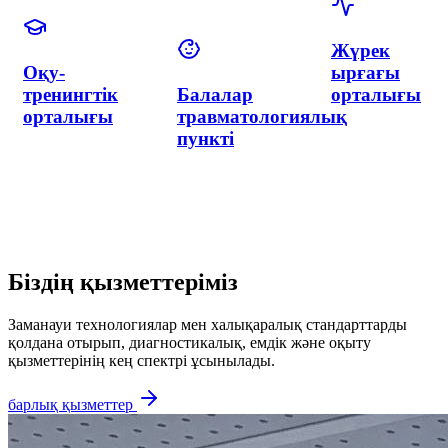
департаменті
Неонатологи
департаменті
Гинекология
Нейрохирургия
департаменті
және
неврология
департаменті
Біздің қызметтеріміз
Заманауи технологиялар мен халықаралық стандарттарды
қолдана отырып, диагностикалық, емдік және оқыту
қызметтерінің кең спектрі ұсынылады.
барлық қызметтер