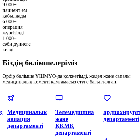
9 000+
пациент ем
қабылдады
6 000+
операция
жүргізілді
1 000+
сәби дүниеге
келді
Біздің бөлімшелеріміз
Әрбір бөлімше ҰШМҮО-да қолжетімді, жедел және сапалы
медициналық көмекті қамтамасыз етуге бағытталған.
я
Эндоваскулярлық
Акушерлік
Акушерлік
хирургия
және
департаменті
және
гинекология
интервенциялық
орталығы
кардиология
неонатологиямен