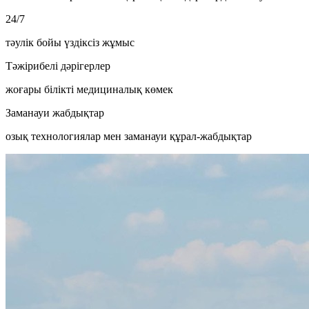
24/7
тәулік бойы үздіксіз жұмыс
Тәжірибелі дәрігерлер
жоғары білікті медициналық көмек
Заманауи жабдықтар
озық технологиялар мен заманауи құрал-жабдықтар