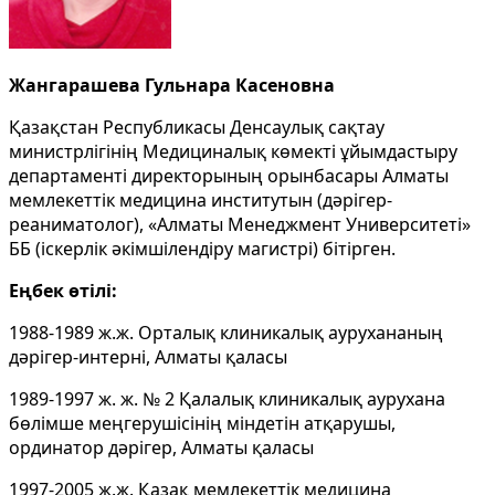
Жангарашева Гульнара Касеновна
Қазақстан Республикасы Денсаулық сақтау
министрлігінің Медициналық көмекті ұйымдастыру
департаменті директорының орынбасары Алматы
мемлекеттік медицина институтын (дәрігер-
реаниматолог), «Алматы Менеджмент Университеті»
ББ (іскерлік әкімшілендіру магистрі) бітірген.
Еңбек өтілі:
1988-1989 ж.ж. Орталық клиникалық аурухананың
дәрігер-интерні, Алматы қаласы
1989-1997 ж. ж. № 2 Қалалық клиникалық аурухана
бөлімше меңгерушісінің міндетін атқарушы,
ординатор дәрігер, Алматы қаласы
1997-2005 ж.ж. Қазақ мемлекеттік медицина