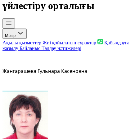
үйлестіру орталығы
Мәзір
Ақылы қызметтер
Жиі қойылатын сұрақтар
Қабылдауға
жазылу
Байланыс
Талдау нәтижелері
Жангарашева Гульнара Касеновна