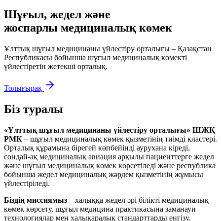
Шұғыл, жедел және
жоспарлы медициналық көмек
Ұлттық шұғыл медицинаны үйлестіру орталығы – Қазақстан
Республикасы бойынша шұғыл медициналық көмекті
үйлестіретін жетекші орталық.
Толығырақ
Біз туралы
«Ұлттық шұғыл медицинаны үйлестіру орталығы» ШЖҚ
РМК
– шұғыл медициналық көмек қызметінің тиімді кластері.
Орталық құрамына бірегей көпбейінді аурухана кіреді,
сондай-ақ медициналық авиация арқылы пациенттерге жедел
және шұғыл медициналық көмек көрсетіледі және республика
бойынша жедел медициналық жәрдем қызметінің жұмысы
үйлестіріледі.
Біздің миссиямыз
– халыққа жедел әрі білікті медициналық
көмек көрсету, шұғыл медицина практикасына заманауи
технологиялар мен халықаралық стандарттарды енгізу.