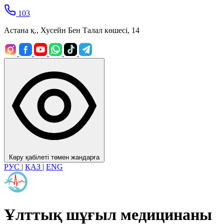
103
Астана қ., Хусейн Бен Талал көшесі, 14
Көру қабілеті төмен жандарға
РУС
|
ҚАЗ
|
ENG
Ұлттық шұғыл медицинаны