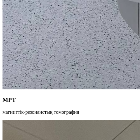
МРТ
магниттік-резонанстық томография