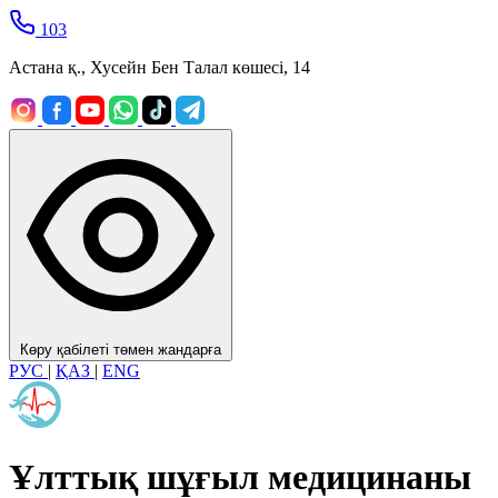
103
Астана қ., Хусейн Бен Талал көшесі, 14
Көру қабілеті төмен жандарға
РУС
|
ҚАЗ
|
ENG
Ұлттық шұғыл медицинаны