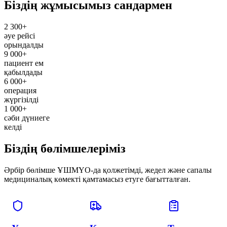
Біздің жұмысымыз сандармен
2 300+
әуе рейсі
орындалды
9 000+
пациент ем
қабылдады
6 000+
операция
жүргізілді
1 000+
сәби дүниеге
келді
Біздің бөлімшелеріміз
Әрбір бөлімше ҰШМҮО-да қолжетімді, жедел және сапалы
медициналық көмекті қамтамасыз етуге бағытталған.