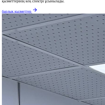
қызметтерінің кең спектрі ұсынылады.
барлық қызметтер