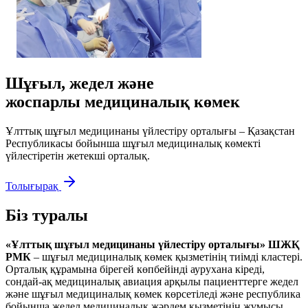
Шұғыл, жедел және
жоспарлы медициналық көмек
Ұлттық шұғыл медицинаны үйлестіру орталығы – Қазақстан
Республикасы бойынша шұғыл медициналық көмекті
үйлестіретін жетекші орталық.
Толығырақ
Біз туралы
«Ұлттық шұғыл медицинаны үйлестіру орталығы» ШЖҚ
РМК
– шұғыл медициналық көмек қызметінің тиімді кластері.
Орталық құрамына бірегей көпбейінді аурухана кіреді,
сондай-ақ медициналық авиация арқылы пациенттерге жедел
және шұғыл медициналық көмек көрсетіледі және республика
бойынша жедел медициналық жәрдем қызметінің жұмысы