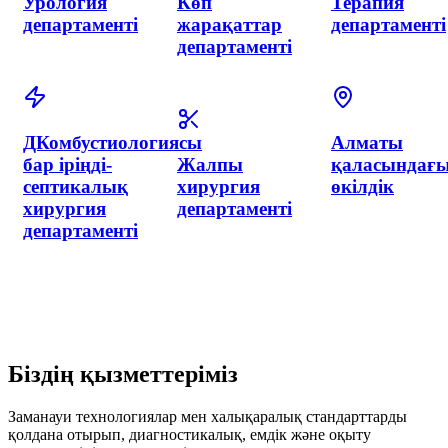
Диагностика
Патологоанатомиялық
Анестезиолог
департаменті
бөлімше
реанимация
және
қарқынды
терапия
департаменті
Эндоскопия
Операциялық
департаменті
блок
Трансфузиол
департаменті
Біздің қызметтеріміз
Заманауи технологиялар мен халықаралық стандарттарды
қолдана отырып, диагностикалық, емдік және оқыту