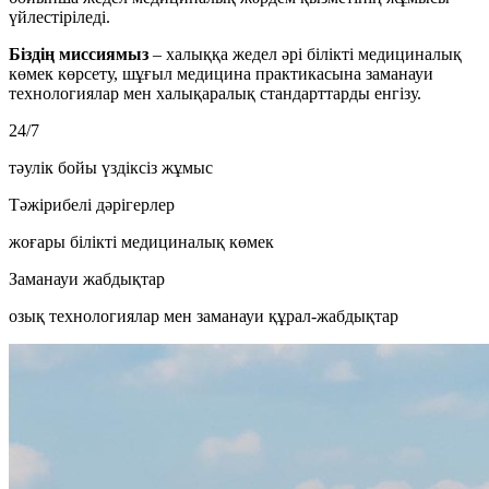
үйлестіріледі.
Біздің миссиямыз
– халыққа жедел әрі білікті медициналық
көмек көрсету, шұғыл медицина практикасына заманауи
технологиялар мен халықаралық стандарттарды енгізу.
24/7
тәулік бойы үздіксіз жұмыс
Тәжірибелі дәрігерлер
жоғары білікті медициналық көмек
Заманауи жабдықтар
озық технологиялар мен заманауи құрал-жабдықтар