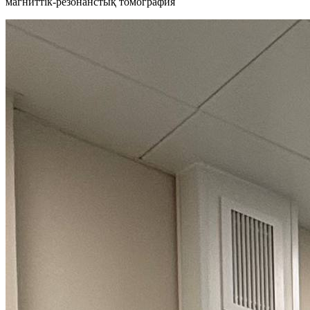
магниттік-резонанстық томография