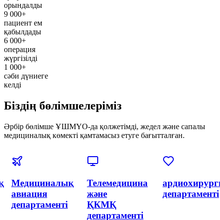
орындалды
9 000+
пациент ем
қабылдады
6 000+
операция
жүргізілді
1 000+
сәби дүниеге
келді
Біздің бөлімшелеріміз
Әрбір бөлімше ҰШМҮО-да қолжетімді, жедел және сапалы
медициналық көмекті қамтамасыз етуге бағытталған.
я
Эндоваскулярлық
Акушерлік
Акушерлік
хирургия
және
департаменті
және
гинекология
интервенциялық
орталығы