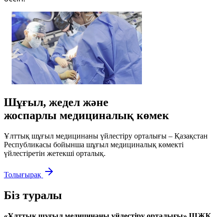
Шұғыл, жедел және
жоспарлы медициналық көмек
Ұлттық шұғыл медицинаны үйлестіру орталығы – Қазақстан
Республикасы бойынша шұғыл медициналық көмекті
үйлестіретін жетекші орталық.
Толығырақ
Біз туралы
«Ұлттық шұғыл медицинаны үйлестіру орталығы» ШЖҚ