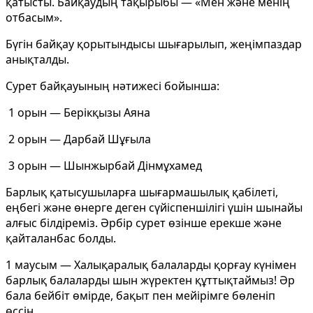
қатысты. Байқаудың тақырыбы — «Мен және менің
отбасым».
Бүгін байқау қорытындысы шығарылып, жеңімпаздар
анықталды.
Сурет байқауының нәтижесі бойынша:
1 орын — Берікқызы Аяна
2 орын — Дарбай Шұғыла
3 орын — Шынжырбай Дінмұхамед
Барлық қатысушыларға шығармашылық қабілеті,
еңбегі және өнерге деген сүйіспеншілігі үшін шынайы
алғыс білдіреміз. Әрбір сурет өзінше ерекше және
қайталанбас болды.
1 маусым — Халықаралық балаларды қорғау күнімен
барлық балаларды шын жүректен құттықтаймыз! Әр
бала бейбіт өмірде, бақыт пен мейірімге бөленіп
өссін.