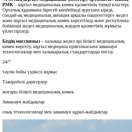
РМК
– шұғыл медициналық көмек қызметінің тиімді кластері.
Орталық құрамына бірегей көпбейінді аурухана кіреді,
сондай-ақ медициналық авиация арқылы пациенттерге жедел
және шұғыл медициналық көмек көрсетіледі және республика
бойынша жедел медициналық жәрдем қызметінің жұмысы
үйлестіріледі.
Біздің миссиямыз
– халыққа жедел әрі білікті медициналық
көмек көрсету, шұғыл медицина практикасына заманауи
технологиялар мен халықаралық стандарттарды енгізу.
24/7
тәулік бойы үздіксіз жұмыс
Тәжірибелі дәрігерлер
жоғары білікті медициналық көмек
Заманауи жабдықтар
озық технологиялар мен заманауи құрал-жабдықтар