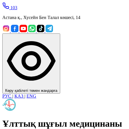
103
Астана қ., Хусейн Бен Талал көшесі, 14
Көру қабілеті төмен жандарға
РУС
|
ҚАЗ
|
ENG
Ұлттық шұғыл медицинаны