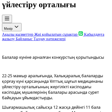
үйлестіру орталығы
Мәзір
Ақылы қызметтер
Жиі қойылатын сұрақтар
Қабылдауға
жазылу
Байланыс
Талдау нәтижелері
Балалар күніне арналған конкурстың қорытындысы
22-25 мамыр аралығында, Халықаралық балаларды
қорғау күні қарсаңында Ұлттық шұғыл медицинаны
үйлестіру орталығының жергілікті кәсіподағы
кәсіподақ мүшелерінің балалары арасында сурет
байқауын ұйымдастырды.
Шығармашылық сайысқа 12 жасқа дейінгі 11 бала