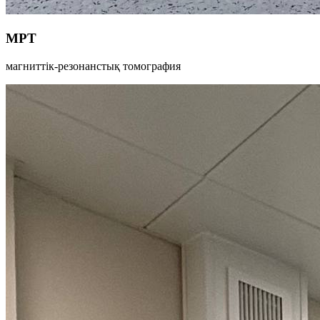
МРТ
магниттік-резонанстық томография