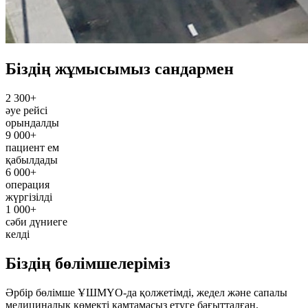
Біздің жұмысымыз сандармен
2 300+
әуе рейсі
орындалды
9 000+
пациент ем
қабылдады
6 000+
операция
жүргізілді
1 000+
сәби дүниеге
келді
Біздің бөлімшелеріміз
Әрбір бөлімше ҰШМҮО-да қолжетімді, жедел және сапалы
медициналық көмекті қамтамасыз етуге бағытталған.