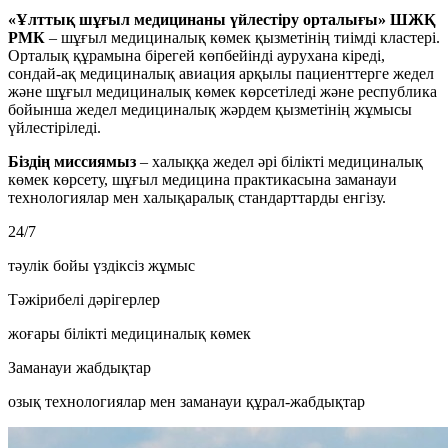
«Ұлттық шұғыл медицинаны үйлестіру орталығы» ШЖҚ
РМК
– шұғыл медициналық көмек қызметінің тиімді кластері.
Орталық құрамына бірегей көпбейінді аурухана кіреді,
сондай-ақ медициналық авиация арқылы пациенттерге жедел
және шұғыл медициналық көмек көрсетіледі және республика
бойынша жедел медициналық жәрдем қызметінің жұмысы
үйлестіріледі.
Біздің миссиямыз
– халыққа жедел әрі білікті медициналық
көмек көрсету, шұғыл медицина практикасына заманауи
технологиялар мен халықаралық стандарттарды енгізу.
24/7
тәулік бойы үздіксіз жұмыс
Тәжірибелі дәрігерлер
жоғары білікті медициналық көмек
Заманауи жабдықтар
озық технологиялар мен заманауи құрал-жабдықтар