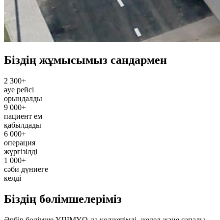
Біздің жұмысымыз сандармен
2 300+
әуе рейсі
орындалды
9 000+
пациент ем
қабылдады
6 000+
операция
жүргізілді
1 000+
сәби дүниеге
келді
Біздің бөлімшелеріміз
Әрбір бөлімше ҰШМҮО-да қолжетімді, жедел және сапалы