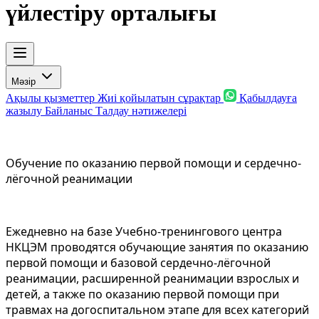
үйлестіру орталығы
Мәзір
Ақылы қызметтер
Жиі қойылатын сұрақтар
Қабылдауға
жазылу
Байланыс
Талдау нәтижелері
Обучение по оказанию первой помощи и сердечно-
лёгочной реанимации
Ежедневно на базе Учебно-тренингового центра
НКЦЭМ проводятся обучающие занятия по оказанию
первой помощи и базовой сердечно-лёгочной
реанимации, расширенной реанимации взрослых и
детей, а также по оказанию первой помощи при
травмах на догоспитальном этапе для всех категорий