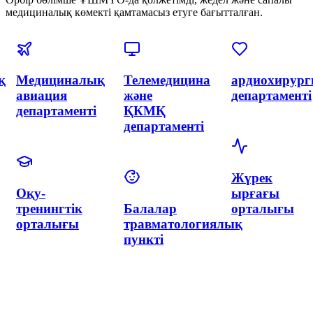
медициналық көмекті қамтамасыз етуге бағытталған.
я
Эндоваскулярлық
Акушерлік
Акушерлік
хирургия
және
департаменті
және
гинекология
интервенциялық
орталығы
кардиология
неонатологиямен
департаменті
Неонатологи
департаменті
Гинекология
Нейрохирургия
департаменті
және
неврология
департаменті