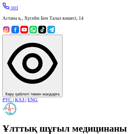
103
Астана қ., Хусейн Бен Талал көшесі, 14
Көру қабілеті төмен жандарға
РУС
|
ҚАЗ
|
ENG
Ұлттық шұғыл медицинаны