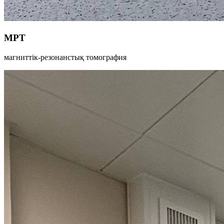
МРТ
магниттік-резонанстық томография