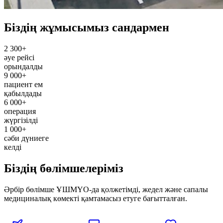
Біздің жұмысымыз сандармен
2 300+
әуе рейсі
орындалды
9 000+
пациент ем
қабылдады
6 000+
операция
жүргізілді
1 000+
сәби дүниеге
келді
Біздің бөлімшелеріміз
Әрбір бөлімше ҰШМҮО-да қолжетімді, жедел және сапалы
медициналық көмекті қамтамасыз етуге бағытталған.