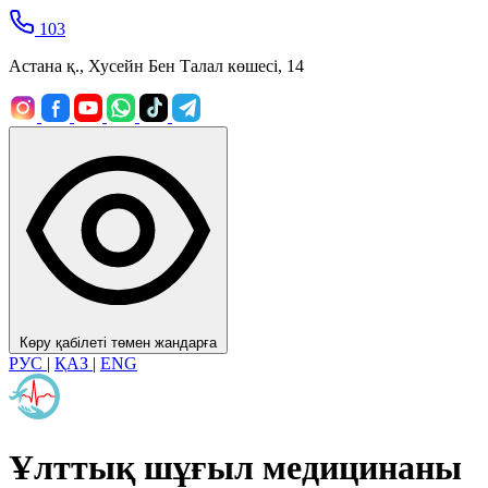
103
Астана қ., Хусейн Бен Талал көшесі, 14
Көру қабілеті төмен жандарға
РУС
|
ҚАЗ
|
ENG
Ұлттық шұғыл медицинаны