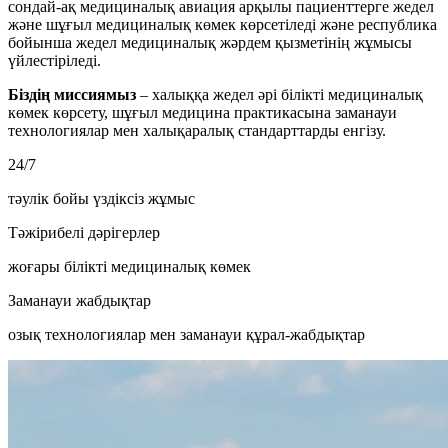
сондай-ақ медициналық авиация арқылы пациенттерге жедел
және шұғыл медициналық көмек көрсетіледі және республика
бойынша жедел медициналық жәрдем қызметінің жұмысы
үйлестіріледі.
Біздің миссиямыз
– халыққа жедел әрі білікті медициналық
көмек көрсету, шұғыл медицина практикасына заманауи
технологиялар мен халықаралық стандарттарды енгізу.
24/7
тәулік бойы үздіксіз жұмыс
Тәжірибелі дәрігерлер
жоғары білікті медициналық көмек
Заманауи жабдықтар
озық технологиялар мен заманауи құрал-жабдықтар