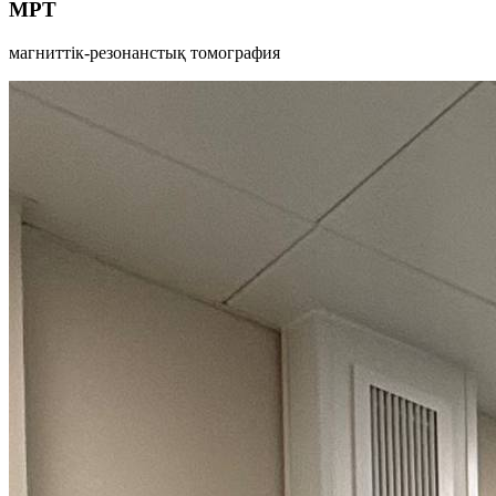
МРТ
магниттік-резонанстық томография