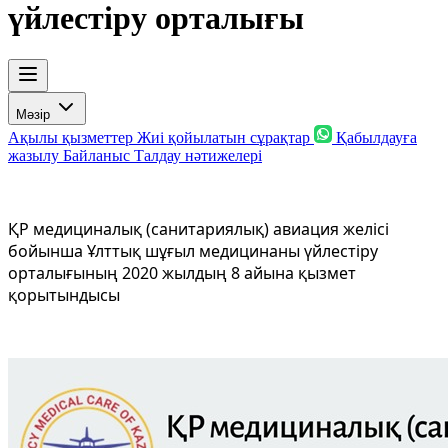
үйлестіру орталығы
Мәзір
Ақылы қызметтер
Жиі қойылатын сұрақтар
Қабылдауға
жазылу
Байланыс
Талдау нәтижелері
ҚР медициналық (санитариялық) авиация желісі
бойынша Ұлттық шұғыл медицинаны үйлестіру
орталығының 2020 жылдың 8 айына қызмет
қорытындысы