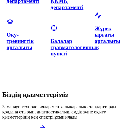
және
гинекология
интервенциялық
орталығы
кардиология
неонатологиямен
департаменті
Неонатологи
департаменті
Гинекология
Нейрохирургия
департаменті
және
неврология
департаменті
Біздің қызметтеріміз
Заманауи технологиялар мен халықаралық стандарттарды
қолдана отырып, диагностикалық, емдік және оқыту
қызметтерінің кең спектрі ұсынылады.