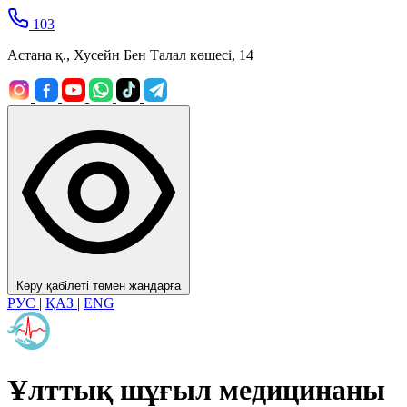
103
Астана қ., Хусейн Бен Талал көшесі, 14
Көру қабілеті төмен жандарға
РУС
|
ҚАЗ
|
ENG
Ұлттық шұғыл медицинаны