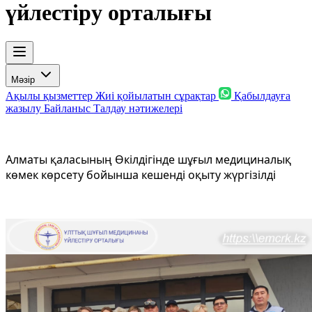
үйлестіру орталығы
Мәзір
Ақылы қызметтер
Жиі қойылатын сұрақтар
Қабылдауға
жазылу
Байланыс
Талдау нәтижелері
Алматы қаласының Өкілдігінде шұғыл медициналық
көмек көрсету бойынша кешенді оқыту жүргізілді