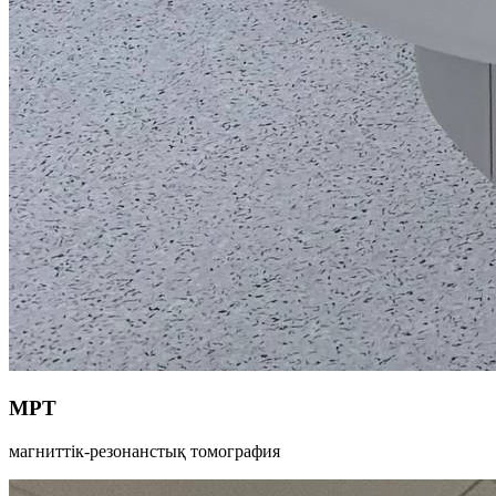
МРТ
магниттік-резонанстық томография