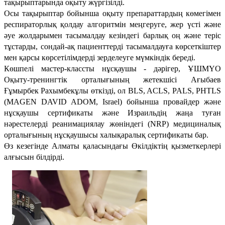
тақырыптарында оқыту жүргізілді.
Осы тақырыптар бойынша оқыту препараттардың көмегімен
респираторлық қолдау алгоритмін меңгеруге, жер үсті және
әуе жолдарымен тасымалдау кезіндегі барлық оң және теріс
тұстарды, сондай-ақ пациенттерді тасымалдауға көрсеткіштер
мен қарсы көрсетілімдерді зерделеуге мүмкіндік береді.
Көшпелі мастер-классты нұсқаушы - дәрігер, ҰШМҮО
Оқыту-тренингтік орталығының жетекшісі Ағыбаев
Ғұмырбек Рахымбекұлы өткізді, ол BLS, ACLS, PALS, PHTLS
(MAGEN DAVID ADOM, Israel) бойынша провайдер және
нұсқаушы сертификаты және Израильдің жаңа туған
нәрестелерді реанимациялау жөніндегі (NRP) медициналық
орталығының нұсқаушысы халықаралық сертификаты бар.
Өз кезегінде Алматы қаласындағы Өкілдіктің қызметкерлері
алғысын білдірді.