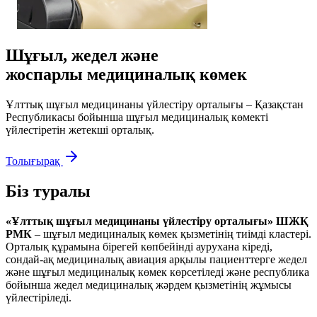
Шұғыл, жедел және
жоспарлы медициналық көмек
Ұлттық шұғыл медицинаны үйлестіру орталығы – Қазақстан
Республикасы бойынша шұғыл медициналық көмекті
үйлестіретін жетекші орталық.
Толығырақ
Біз туралы
«Ұлттық шұғыл медицинаны үйлестіру орталығы» ШЖҚ
РМК
– шұғыл медициналық көмек қызметінің тиімді кластері.
Орталық құрамына бірегей көпбейінді аурухана кіреді,
сондай-ақ медициналық авиация арқылы пациенттерге жедел
және шұғыл медициналық көмек көрсетіледі және республика
бойынша жедел медициналық жәрдем қызметінің жұмысы
үйлестіріледі.