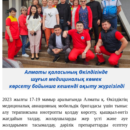
2023 жылғы 17-19 мамыр аралығында Алматы қ. Өкілдіктің
медициналық авиацияның мобильдік бригадасы үшін тыныс
алу терапиясына инотропты қолдау көрсету, қышқыл-негіз
жағдайын талдау, жолаушыларды жер үсті және әуе
жолдарымен тасымалдау, дәрілік препараттарды есептеу