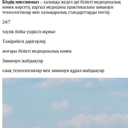
Біздің миссиямыз
– халыққа жедел әрі білікті медициналық
көмек көрсету, шұғыл медицина практикасына заманауи
технологиялар мен халықаралық стандарттарды енгізу.
24/7
тәулік бойы үздіксіз жұмыс
Тәжірибелі дәрігерлер
жоғары білікті медициналық көмек
Заманауи жабдықтар
озық технологиялар мен заманауи құрал-жабдықтар