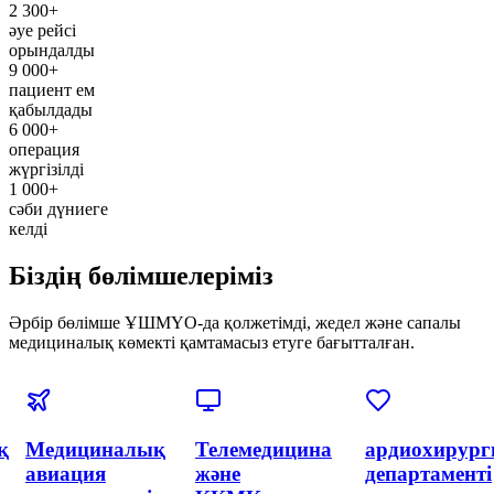
2 300+
әуе рейсі
орындалды
9 000+
пациент ем
қабылдады
6 000+
операция
жүргізілді
1 000+
сәби дүниеге
келді
Біздің бөлімшелеріміз
Әрбір бөлімше ҰШМҮО-да қолжетімді, жедел және сапалы
медициналық көмекті қамтамасыз етуге бағытталған.
я
Эндоваскулярлық
Акушерлік
Акушерлік
хирургия
және
департаменті