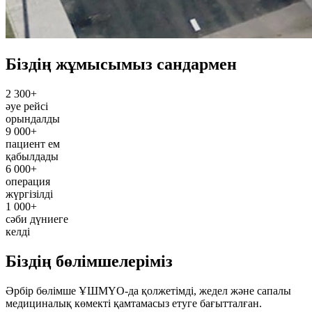
Біздің жұмысымыз сандармен
2 300+
әуе рейсі
орындалды
9 000+
пациент ем
қабылдады
6 000+
операция
жүргізілді
1 000+
сәби дүниеге
келді
Біздің бөлімшелеріміз
Әрбір бөлімше ҰШМҮО-да қолжетімді, жедел және сапалы
медициналық көмекті қамтамасыз етуге бағытталған.