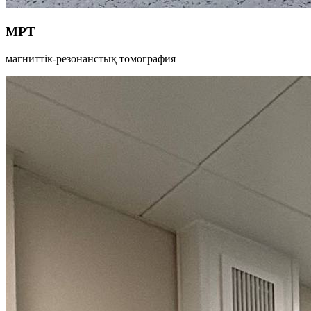
МРТ
магниттік-резонанстық томография