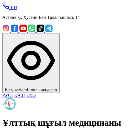
103
Астана қ., Хусейн Бен Талал көшесі, 14
Көру қабілеті төмен жандарға
РУС
|
ҚАЗ
|
ENG
Ұлттық шұғыл медицинаны