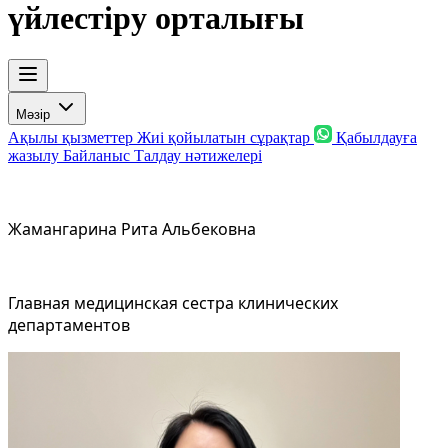
үйлестіру орталығы
Мәзір
Ақылы қызметтер
Жиі қойылатын сұрақтар
Қабылдауға
жазылу
Байланыс
Талдау нәтижелері
Жамангарина Рита Альбековна
Главная медицинская сестра клинических
департаментов