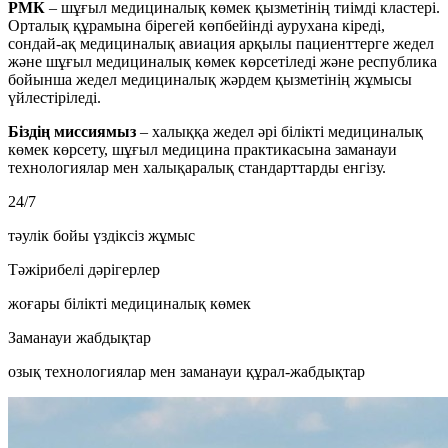
РМК
– шұғыл медициналық көмек қызметінің тиімді кластері.
Орталық құрамына бірегей көпбейінді аурухана кіреді,
сондай-ақ медициналық авиация арқылы пациенттерге жедел
және шұғыл медициналық көмек көрсетіледі және республика
бойынша жедел медициналық жәрдем қызметінің жұмысы
үйлестіріледі.
Біздің миссиямыз
– халыққа жедел әрі білікті медициналық
көмек көрсету, шұғыл медицина практикасына заманауи
технологиялар мен халықаралық стандарттарды енгізу.
24/7
тәулік бойы үздіксіз жұмыс
Тәжірибелі дәрігерлер
жоғары білікті медициналық көмек
Заманауи жабдықтар
озық технологиялар мен заманауи құрал-жабдықтар